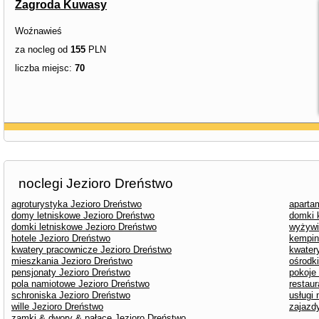
Zagroda Kuwasy
Woźnawieś
za nocleg od
155
PLN
liczba miejsc:
70
noclegi Jezioro Dreństwo
agroturystyka Jezioro Dreństwo
aparta
domy letniskowe Jezioro Dreństwo
domki 
domki letniskowe Jezioro Dreństwo
wyżywi
hotele Jezioro Dreństwo
kempin
kwatery pracownicze Jezioro Dreństwo
kwater
mieszkania Jezioro Dreństwo
ośrodk
pensjonaty Jezioro Dreństwo
pokoje
pola namiotowe Jezioro Dreństwo
restaur
schroniska Jezioro Dreństwo
usługi
wille Jezioro Dreństwo
zajazd
zamki & dwory & pałace Jezioro Dreństwo