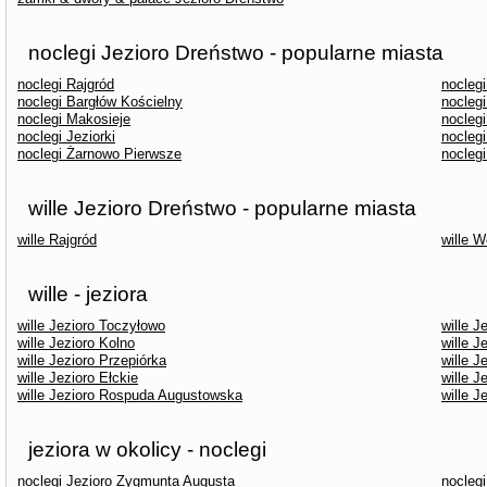
noclegi Jezioro Dreństwo - popularne miasta
noclegi Rajgród
nocleg
noclegi Bargłów Kościelny
nocleg
noclegi Makosieje
noclegi
noclegi Jeziorki
nocleg
noclegi Żarnowo Pierwsze
nocleg
wille Jezioro Dreństwo - popularne miasta
wille Rajgród
wille 
wille - jeziora
wille Jezioro Toczyłowo
wille J
wille Jezioro Kolno
wille J
wille Jezioro Przepiórka
wille J
wille Jezioro Ełckie
wille J
wille Jezioro Rospuda Augustowska
wille J
jeziora w okolicy - noclegi
noclegi Jezioro Zygmunta Augusta
nocleg