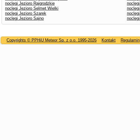
noclegi Jezioro Rajgrodzkie
noclegi
noclegi Jezioro Selmęt Wielki
noclegi
noclegi Jezioro Szarek
noclegi
noclegi Jezioro Sajno
nocleg
Copyrights © PPHiU Meteor Sp. z o.o. 1995-2026
Kontakt
Regulamin