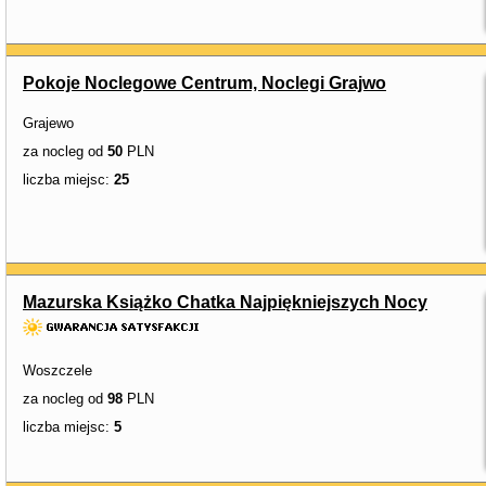
Pokoje Noclegowe Centrum, Noclegi Grajwo
Grajewo
za nocleg od
50
PLN
liczba miejsc:
25
Mazurska Książko Chatka Najpiękniejszych Nocy
Woszczele
za nocleg od
98
PLN
liczba miejsc:
5