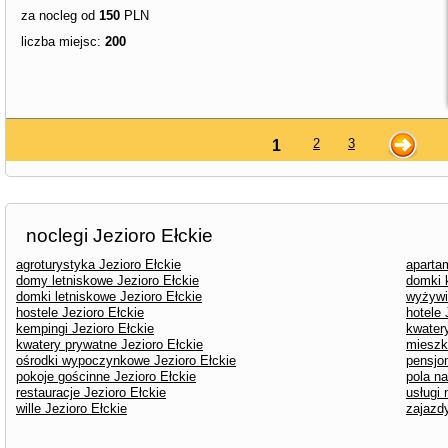
za nocleg od
150
PLN
liczba miejsc:
200
2
3
1
noclegi Jezioro Ełckie
agroturystyka Jezioro Ełckie
aparta
domy letniskowe Jezioro Ełckie
domki 
domki letniskowe Jezioro Ełckie
wyżywi
hostele Jezioro Ełckie
hotele 
kempingi Jezioro Ełckie
kwater
kwatery prywatne Jezioro Ełckie
mieszk
ośrodki wypoczynkowe Jezioro Ełckie
pensjon
pokoje gościnne Jezioro Ełckie
pola n
restauracje Jezioro Ełckie
usługi 
wille Jezioro Ełckie
zajazdy