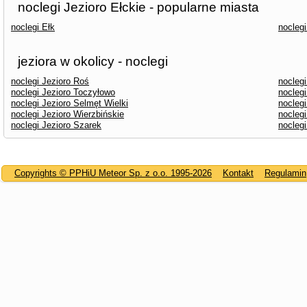
noclegi Jezioro Ełckie - popularne miasta
noclegi Ełk
noclegi
jeziora w okolicy - noclegi
noclegi Jezioro Roś
nocleg
noclegi Jezioro Toczyłowo
noclegi
noclegi Jezioro Selmęt Wielki
noclegi
noclegi Jezioro Wierzbińskie
nocleg
noclegi Jezioro Szarek
noclegi
Copyrights © PPHiU Meteor Sp. z o.o. 1995-2026
Kontakt
Regulamin