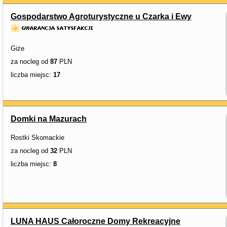
Gospodarstwo Agroturystyczne u Czarka i Ewy
Giże
za nocleg od
87
PLN
liczba miejsc:
17
Domki na Mazurach
Rostki Skomackie
za nocleg od
32
PLN
liczba miejsc:
8
LUNA HAUS Całoroczne Domy Rekreacyjne