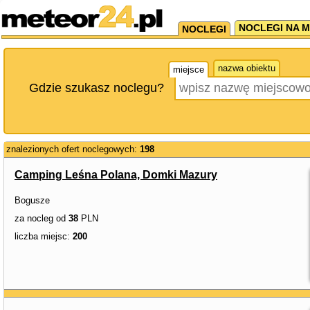
NOCLEGI NA M
NOCLEGI
nazwa obiektu
miejsce
Gdzie szukasz noclegu?
znalezionych ofert noclegowych:
198
Camping Leśna Polana, Domki Mazury
Bogusze
za nocleg od
38
PLN
liczba miejsc:
200