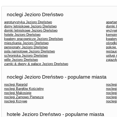
noclegi Jezioro Dreństwo
agroturystyka Jezioro Dreństwo
aparta
domy letniskowe Jezioro Dreństwo
domki 
domki letniskowe Jezioro Dreństwo
wyżywi
hotele Jezioro Dreństwo
kempin
kwatery pracownicze Jezioro Dreństwo
kwater
mieszkania Jezioro Dreństwo
ośrodk
pensjonaty Jezioro Dreństwo
pokoje
pola namiotowe Jezioro Dreństwo
restaur
schroniska Jezioro Dreństwo
usługi
wille Jezioro Dreństwo
zajazd
zamki & dwory & pałace Jezioro Dreństwo
noclegi Jezioro Dreństwo - popularne miasta
noclegi Rajgród
nocleg
noclegi Bargłów Kościelny
nocleg
noclegi Makosieje
nocleg
noclegi Żarnowo Pierwsze
nocleg
noclegi Krzywe
nocleg
hotele Jezioro Dreństwo - popularne miasta