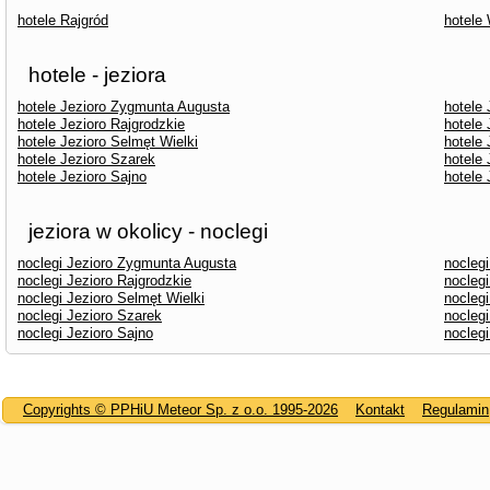
hotele Rajgród
hotele
hotele - jeziora
hotele Jezioro Zygmunta Augusta
hotele
hotele Jezioro Rajgrodzkie
hotele 
hotele Jezioro Selmęt Wielki
hotele 
hotele Jezioro Szarek
hotele 
hotele Jezioro Sajno
hotele
jeziora w okolicy - noclegi
noclegi Jezioro Zygmunta Augusta
nocleg
noclegi Jezioro Rajgrodzkie
noclegi
noclegi Jezioro Selmęt Wielki
noclegi
noclegi Jezioro Szarek
noclegi
noclegi Jezioro Sajno
nocleg
Copyrights © PPHiU Meteor Sp. z o.o. 1995-2026
Kontakt
Regulamin