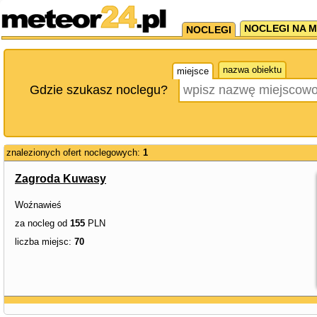
NOCLEGI NA M
NOCLEGI
nazwa obiektu
miejsce
Gdzie szukasz noclegu?
znalezionych ofert noclegowych:
1
Zagroda Kuwasy
Woźnawieś
za nocleg od
155
PLN
liczba miejsc:
70