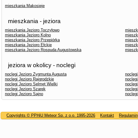
mieszkania Makosieje
mieszkania - jeziora
mieszkania Jezioro Toczyłowo
mieszk
mieszkania Jezioro Kolno
mieszk
mieszkania Jezioro Przepiórka
mieszk
mieszkania Jezioro Ełckie
mieszk
mieszkania Jezioro Rospuda Augustowska
mieszk
jeziora w okolicy - noclegi
noclegi Jezioro Zygmunta Augusta
nocleg
noclegi Jezioro Rajgrodzkie
noclegi
noclegi Jezioro Selmęt Wielki
noclegi
noclegi Jezioro Szarek
noclegi
noclegi Jezioro Sajno
nocleg
Copyrights © PPHiU Meteor Sp. z o.o. 1995-2026
Kontakt
Regulamin