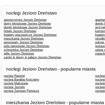
noclegi Jezioro Dreństwo
agroturystyka Jezioro Dreństwo
aparta
domy letniskowe Jezioro Dreństwo
domki 
domki letniskowe Jezioro Dreństwo
wyżywi
hotele Jezioro Dreństwo
kempin
kwatery pracownicze Jezioro Dreństwo
kwater
mieszkania Jezioro Dreństwo
ośrodk
pensjonaty Jezioro Dreństwo
pokoje
pola namiotowe Jezioro Dreństwo
restaur
schroniska Jezioro Dreństwo
usługi
wille Jezioro Dreństwo
zajazd
zamki & dwory & pałace Jezioro Dreństwo
noclegi Jezioro Dreństwo - popularne miasta
noclegi Rajgród
nocleg
noclegi Bargłów Kościelny
nocleg
noclegi Makosieje
noclegi
noclegi Jeziorki
nocleg
noclegi Żarnowo Pierwsze
nocleg
mieszkania Jezioro Dreństwo - popularne miasta