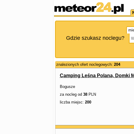
mie
Gdzie szukasz noclegu?
znalezionych ofert noclegowych:
204
Camping Leśna Polana, Domki 
Bogusze
za nocleg od
38
PLN
liczba miejsc:
200