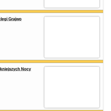
legi Grajwo
ękniejszych Nocy