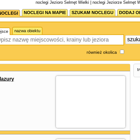
noclegi Jezioro Selmęt Wielki | noclegi Jeziorze Selmęt W
NOCLEGI NA MAPIE
SZUKAM NOCLEGU
DODAJ O
NOCLEGI
nazwa obiektu
jsce
szuk
również okolica
t
Mazury