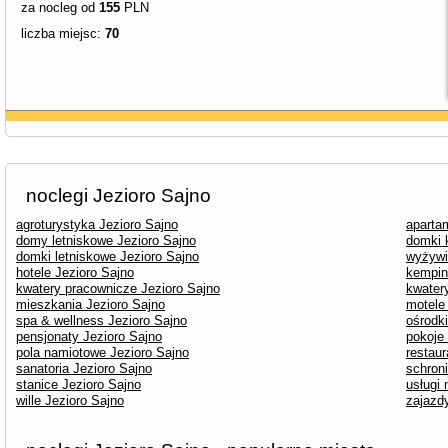
za nocleg od
155
PLN
liczba miejsc:
70
noclegi Jezioro Sajno
agroturystyka Jezioro Sajno
aparta
domy letniskowe Jezioro Sajno
domki 
domki letniskowe Jezioro Sajno
wyżywi
hotele Jezioro Sajno
kempin
kwatery pracownicze Jezioro Sajno
kwater
mieszkania Jezioro Sajno
motele
spa & wellness Jezioro Sajno
ośrodk
pensjonaty Jezioro Sajno
pokoje
pola namiotowe Jezioro Sajno
restaur
sanatoria Jezioro Sajno
schron
stanice Jezioro Sajno
usługi
wille Jezioro Sajno
zajazd