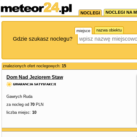
NOCLEGI NA M
NOCLEGI
nazwa obiektu
miejsce
Gdzie szukasz noclegu?
znalezionych ofert noclegowych:
15
Dom Nad Jeziorem Staw
Gawrych Ruda
za nocleg od
70
PLN
liczba miejsc:
10