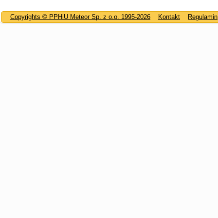
Copyrights © PPHiU Meteor Sp. z o.o. 1995-2026
Kontakt
Regulamin