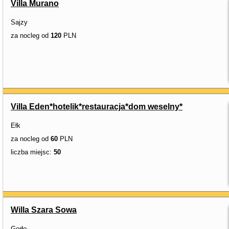
Villa Murano
Sajzy
za nocleg od
120
PLN
Villa Eden*hotelik*restauracja*dom weselny*
Ełk
za nocleg od
60
PLN
liczba miejsc:
50
Willa Szara Sowa
Gorło