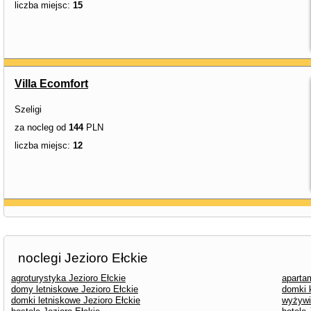
liczba miejsc:
15
Villa Ecomfort
Szeligi
za nocleg od
144
PLN
liczba miejsc:
12
noclegi Jezioro Ełckie
agroturystyka Jezioro Ełckie
aparta
domy letniskowe Jezioro Ełckie
domki 
domki letniskowe Jezioro Ełckie
wyżywi