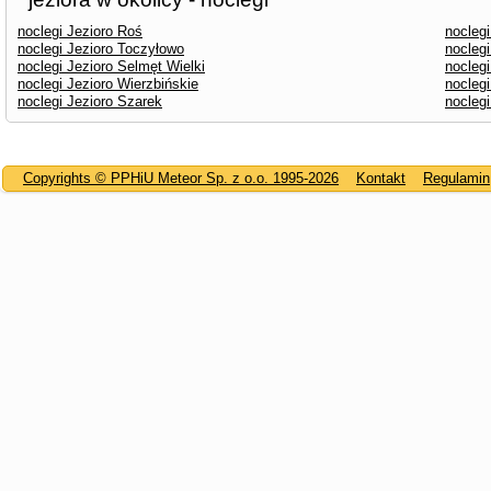
noclegi Jezioro Roś
nocleg
noclegi Jezioro Toczyłowo
noclegi
noclegi Jezioro Selmęt Wielki
noclegi
noclegi Jezioro Wierzbińskie
nocleg
noclegi Jezioro Szarek
noclegi
Copyrights © PPHiU Meteor Sp. z o.o. 1995-2026
Kontakt
Regulamin