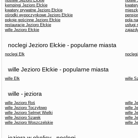
hostele Jezioro Ełckie
hotele 
kempingi Jezioro Ełckie
kwater
kwatery prywatne Jezioro Ełckie
mieszk
ośrodki wypoczynkowe Jezioro Ełckie
pensjon
pokoje gościnne Jezioro Ełckie
pola n
restauracje Jezioro Ełckie
usługi 
wille Jezioro Ełckie
zajazdy
noclegi Jezioro Ełckie - popularne miasta
noclegi Ełk
noclegi
wille Jezioro Ełckie - popularne miasta
wille Ełk
wille Sz
wille - jeziora
wille Jezioro Roś
wille J
wille Jezioro Toczyłowo
wille J
wille Jezioro Selmęt Wielki
wille J
wille Jezioro Szarek
wille J
wille Jezioro Woszczelskie
wille 
jeziora w okolicy - noclegi