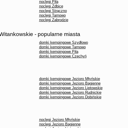
noclegi Piła
noclegi Zdbice
noclegi Strączno
noclegi Tarnowo
noclegi Zabrodzie
itankowskie - popularne miasta
domki kempingowe Szydłowo
domki kempingowe Tarnowo
domki kempingowe Piła
domki kempingowe Czechyń
domki kempingowe Jezioro Młyńskie
domki kempingowe Jezioro Bagienne
domki kempingowe Jezioro Liptowskie
domki kempingowe Jezioro Rudnickie
domki kempingowe Jezioro Dobińskie
noclegi Jezioro Młyńskie
noclegi Jezioro Bagienne