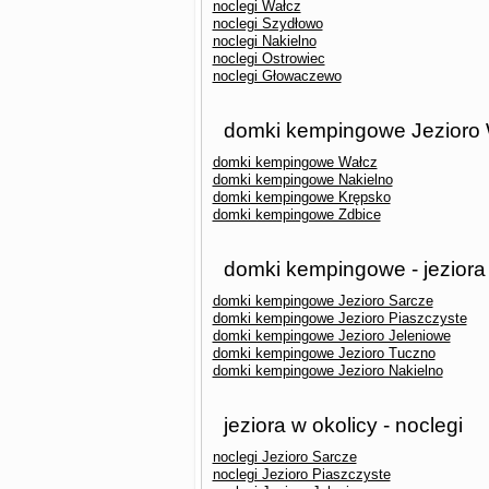
noclegi Wałcz
noclegi Szydłowo
noclegi Nakielno
noclegi Ostrowiec
noclegi Głowaczewo
domki kempingowe Jezioro W
domki kempingowe Wałcz
domki kempingowe Nakielno
domki kempingowe Krępsko
domki kempingowe Zdbice
domki kempingowe - jeziora
domki kempingowe Jezioro Sarcze
domki kempingowe Jezioro Piaszczyste
domki kempingowe Jezioro Jeleniowe
domki kempingowe Jezioro Tuczno
domki kempingowe Jezioro Nakielno
jeziora w okolicy - noclegi
noclegi Jezioro Sarcze
noclegi Jezioro Piaszczyste