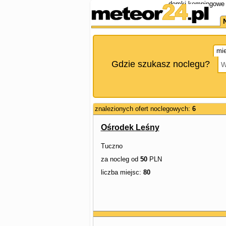
domki kempingowe 
mie
Gdzie szukasz noclegu?
znalezionych ofert noclegowych:
6
Ośrodek Leśny
Tuczno
za nocleg od
50
PLN
liczba miejsc:
80