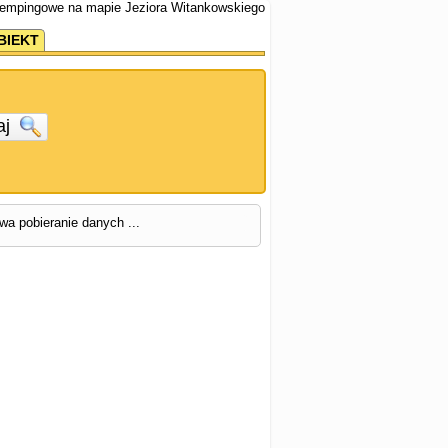
kempingowe na mapie Jeziora Witankowskiego
BIEKT
aj
rwa pobieranie danych ...