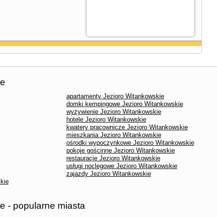
ie
apartamenty Jezioro Witankowskie
domki kempingowe Jezioro Witankowskie
wyżywienie Jezioro Witankowskie
hotele Jezioro Witankowskie
kwatery pracownicze Jezioro Witankowskie
mieszkania Jezioro Witankowskie
ośrodki wypoczynkowe Jezioro Witankowskie
pokoje gościnne Jezioro Witankowskie
restauracje Jezioro Witankowskie
usługi noclegowe Jezioro Witankowskie
zajazdy Jezioro Witankowskie
kie
e - popularne miasta