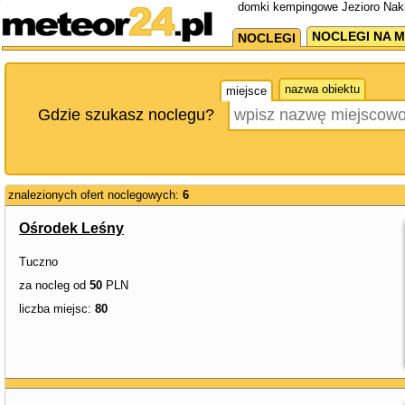
domki kempingowe Jezioro Naki
NOCLEGI NA M
NOCLEGI
nazwa obiektu
miejsce
Gdzie szukasz noclegu?
znalezionych ofert noclegowych:
6
Ośrodek Leśny
Tuczno
za nocleg od
50
PLN
liczba miejsc:
80