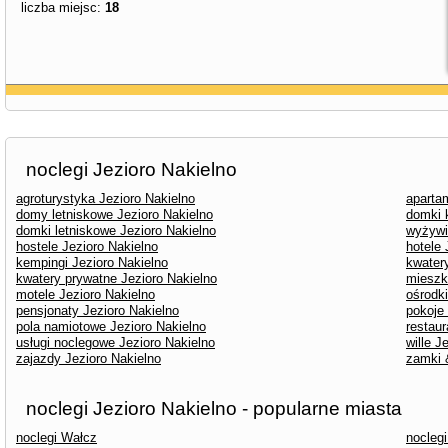
liczba miejsc:
18
noclegi Jezioro Nakielno
agroturystyka Jezioro Nakielno
aparta
domy letniskowe Jezioro Nakielno
domki 
domki letniskowe Jezioro Nakielno
wyżywi
hostele Jezioro Nakielno
hotele 
kempingi Jezioro Nakielno
kwater
kwatery prywatne Jezioro Nakielno
mieszk
motele Jezioro Nakielno
ośrodk
pensjonaty Jezioro Nakielno
pokoje
pola namiotowe Jezioro Nakielno
restaur
usługi noclegowe Jezioro Nakielno
wille J
zajazdy Jezioro Nakielno
zamki 
noclegi Jezioro Nakielno - popularne miasta
noclegi Wałcz
nocleg