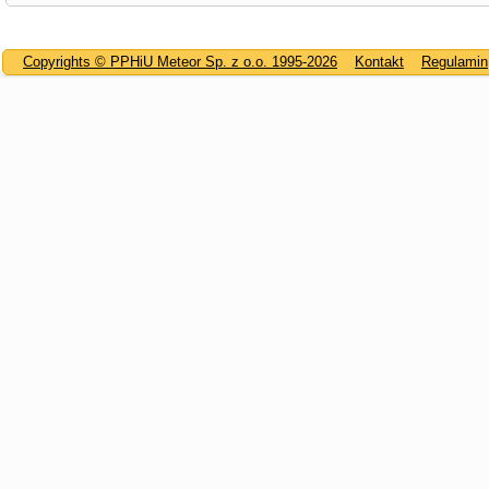
Copyrights © PPHiU Meteor Sp. z o.o. 1995-2026
Kontakt
Regulamin