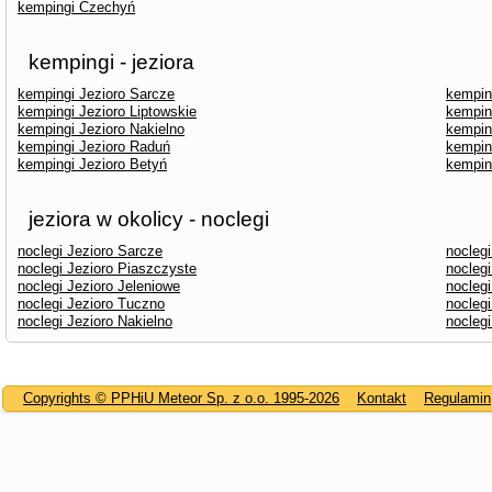
kempingi Czechyń
kempingi - jeziora
kempingi Jezioro Sarcze
kempin
kempingi Jezioro Liptowskie
kempin
kempingi Jezioro Nakielno
kempin
kempingi Jezioro Raduń
kempin
kempingi Jezioro Betyń
kempin
jeziora w okolicy - noclegi
noclegi Jezioro Sarcze
noclegi
noclegi Jezioro Piaszczyste
nocleg
noclegi Jezioro Jeleniowe
noclegi
noclegi Jezioro Tuczno
noclegi
noclegi Jezioro Nakielno
noclegi
Copyrights © PPHiU Meteor Sp. z o.o. 1995-2026
Kontakt
Regulamin