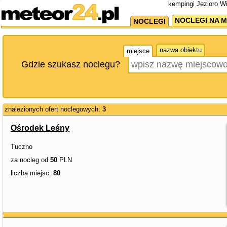
kempingi Jezioro W
NOCLEGI NA M
NOCLEGI
nazwa obiektu
miejsce
Gdzie szukasz noclegu?
znalezionych ofert noclegowych:
3
Ośrodek Leśny
Tuczno
za nocleg od
50
PLN
liczba miejsc:
80