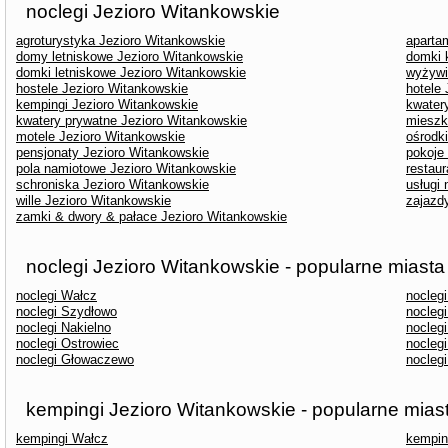
noclegi Jezioro Witankowskie
agroturystyka Jezioro Witankowskie
aparta
domy letniskowe Jezioro Witankowskie
domki 
domki letniskowe Jezioro Witankowskie
wyżywi
hostele Jezioro Witankowskie
hotele
kempingi Jezioro Witankowskie
kwater
kwatery prywatne Jezioro Witankowskie
mieszk
motele Jezioro Witankowskie
ośrodk
pensjonaty Jezioro Witankowskie
pokoje
pola namiotowe Jezioro Witankowskie
restau
schroniska Jezioro Witankowskie
usługi
wille Jezioro Witankowskie
zajazd
zamki & dwory & pałace Jezioro Witankowskie
noclegi Jezioro Witankowskie - popularne miasta
noclegi Wałcz
noclegi
noclegi Szydłowo
noclegi
noclegi Nakielno
nocleg
noclegi Ostrowiec
nocleg
noclegi Głowaczewo
noclegi
kempingi Jezioro Witankowskie - popularne mias
kempingi Wałcz
kempin