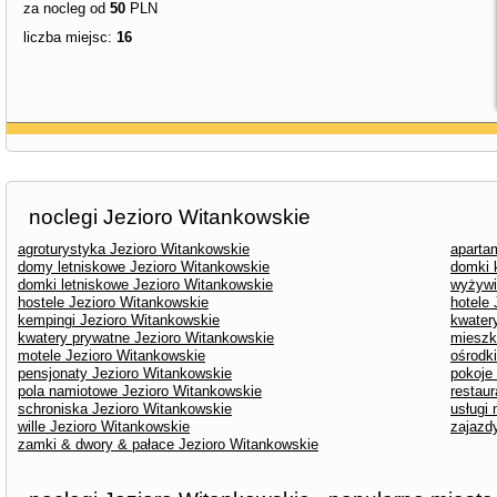
za nocleg od
50
PLN
liczba miejsc:
16
noclegi Jezioro Witankowskie
agroturystyka Jezioro Witankowskie
aparta
domy letniskowe Jezioro Witankowskie
domki 
domki letniskowe Jezioro Witankowskie
wyżywi
hostele Jezioro Witankowskie
hotele
kempingi Jezioro Witankowskie
kwater
kwatery prywatne Jezioro Witankowskie
mieszk
motele Jezioro Witankowskie
ośrodk
pensjonaty Jezioro Witankowskie
pokoje
pola namiotowe Jezioro Witankowskie
restau
schroniska Jezioro Witankowskie
usługi
wille Jezioro Witankowskie
zajazd
zamki & dwory & pałace Jezioro Witankowskie