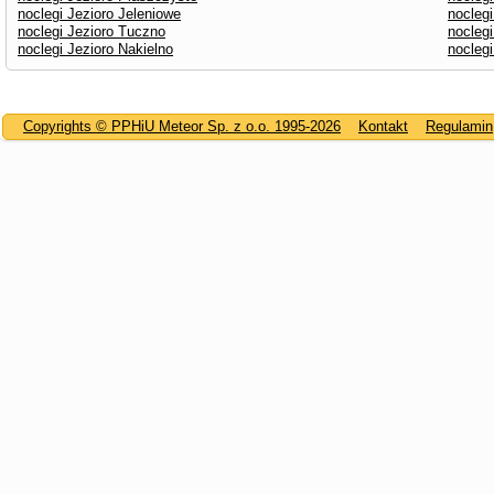
noclegi Jezioro Jeleniowe
noclegi
noclegi Jezioro Tuczno
noclegi
noclegi Jezioro Nakielno
noclegi
Copyrights © PPHiU Meteor Sp. z o.o. 1995-2026
Kontakt
Regulamin