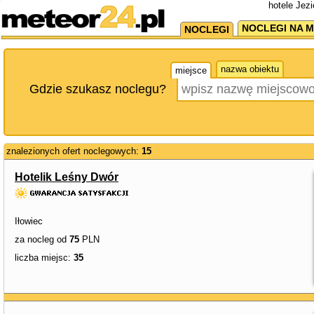
hotele Jez
NOCLEGI NA M
NOCLEGI
nazwa obiektu
miejsce
Gdzie szukasz noclegu?
znalezionych ofert noclegowych:
15
Hotelik Leśny Dwór
Iłowiec
za nocleg od
75
PLN
liczba miejsc:
35