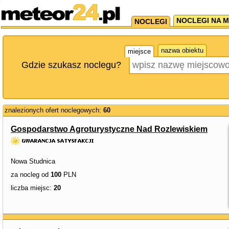
NOCLEGI NA M
NOCLEGI
nazwa obiektu
miejsce
Gdzie szukasz noclegu?
znalezionych ofert noclegowych:
60
Gospodarstwo Agroturystyczne Nad Rozlewiskiem
Nowa Studnica
za nocleg od
100
PLN
liczba miejsc:
20