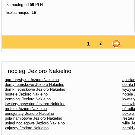
za nocleg od
59
PLN
liczba miejsc:
16
2
1
noclegi Jezioro Nakielno
agroturystyka Jezioro Nakielno
aparta
domy letniskowe Jezioro Nakielno
domki 
domki letniskowe Jezioro Nakielno
wyżywi
hostele Jezioro Nakielno
hotele 
kempingi Jezioro Nakielno
kwater
kwatery prywatne Jezioro Nakielno
mieszk
motele Jezioro Nakielno
ośrodk
pensjonaty Jezioro Nakielno
pokoje
pola namiotowe Jezioro Nakielno
restaur
usługi noclegowe Jezioro Nakielno
wille J
zajazdy Jezioro Nakielno
zamki 