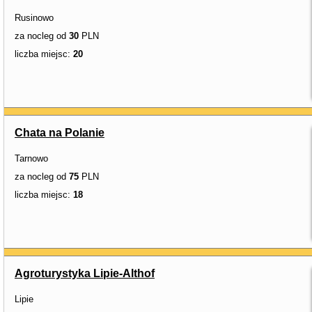
Rusinowo
za nocleg od
30
PLN
liczba miejsc:
20
Chata na Polanie
Tarnowo
za nocleg od
75
PLN
liczba miejsc:
18
Agroturystyka Lipie-Althof
Lipie