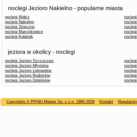
noclegi Jezioro Nakielno - popularne miasta
noclegi Wałcz
nocleg
noclegi Nakielno
nocleg
noclegi Strączno
nocleg
noclegi Marcinkowice
nocleg
noclegi Kołatnik
noclegi
jeziora w okolicy - noclegi
noclegi Jezioro Szczuczarz
noclegi
noclegi Jezioro Młyńskie
nocleg
noclegi Jezioro Liptowskie
nocleg
noclegi Jezioro Rudnickie
nocleg
noclegi Jezioro Dobińskie
nocleg
Copyrights © PPHiU Meteor Sp. z o.o. 1995-2026
Kontakt
Regulamin