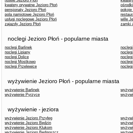
hotele Jezioro Płoń
kwater
kwatery prywatne Jezioro Płoń
ośrodk
pensjonaty Jezioro Płoń
pokoje
pola namiotowe Jezioro Płoń
restaur
usługi noclegowe Jezioro Płoń
wille J
zajazdy Jezioro Płoń
zamki 
noclegi Jezioro Płoń - popularne miasta
noclegi Barlinek
nocleg
noclegi Lipiany
nocleg
noclegi Dolice
nocleg
noclegi Mostkowo
nocleg
noclegi Przelewice
noclegi
wyżywienie Jezioro Płoń - popularne miasta
wyżywienie Barlinek
wyżywi
wyżywienie Pyrzyce
wyżywi
wyżywienie - jeziora
wyżywienie Jezioro Przyłęg
wyżywi
wyżywienie Jezioro Będzin
wyżywie
wyżywienie Jezioro Klukom
wyżywi
wyżywienie Jezioro Będgoszcz
wyżywi