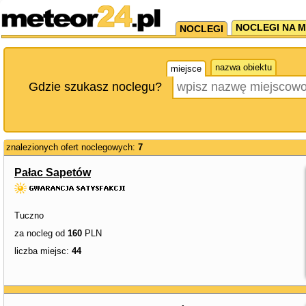
NOCLEGI NA M
NOCLEGI
nazwa obiektu
miejsce
Gdzie szukasz noclegu?
znalezionych ofert noclegowych:
7
Pałac Sapetów
Tuczno
za nocleg od
160
PLN
liczba miejsc:
44