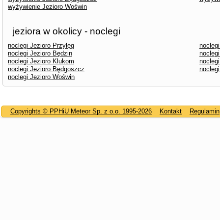
wyżywienie Jezioro Woświn
jeziora w okolicy - noclegi
noclegi Jezioro Przyłęg
noclegi
noclegi Jezioro Będzin
noclegi
noclegi Jezioro Klukom
noclegi
noclegi Jezioro Będgoszcz
noclegi
noclegi Jezioro Woświn
Copyrights © PPHiU Meteor Sp. z o.o. 1995-2026
Kontakt
Regulamin