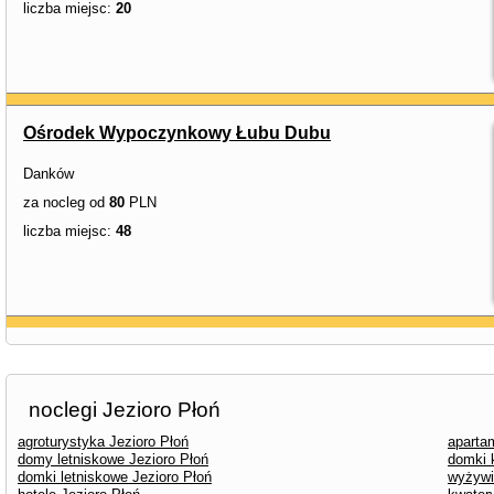
liczba miejsc:
20
Ośrodek Wypoczynkowy Łubu Dubu
Danków
za nocleg od
80
PLN
liczba miejsc:
48
noclegi Jezioro Płoń
agroturystyka Jezioro Płoń
aparta
domy letniskowe Jezioro Płoń
domki 
domki letniskowe Jezioro Płoń
wyżywi