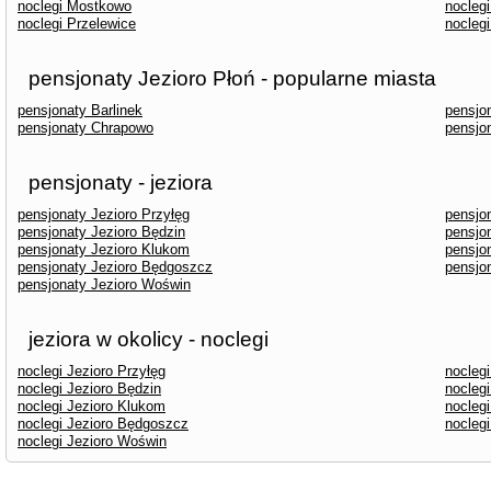
noclegi Mostkowo
nocleg
noclegi Przelewice
noclegi
pensjonaty Jezioro Płoń - popularne miasta
pensjonaty Barlinek
pensjon
pensjonaty Chrapowo
pensjo
pensjonaty - jeziora
pensjonaty Jezioro Przyłęg
pensjo
pensjonaty Jezioro Będzin
pensjon
pensjonaty Jezioro Klukom
pensjo
pensjonaty Jezioro Będgoszcz
pensjo
pensjonaty Jezioro Woświn
jeziora w okolicy - noclegi
noclegi Jezioro Przyłęg
noclegi
noclegi Jezioro Będzin
noclegi
noclegi Jezioro Klukom
noclegi
noclegi Jezioro Będgoszcz
noclegi
noclegi Jezioro Woświn