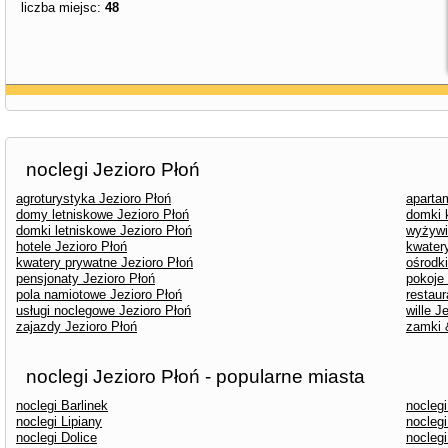
liczba miejsc:
48
noclegi Jezioro Płoń
agroturystyka Jezioro Płoń
aparta
domy letniskowe Jezioro Płoń
domki 
domki letniskowe Jezioro Płoń
wyżywi
hotele Jezioro Płoń
kwater
kwatery prywatne Jezioro Płoń
ośrodk
pensjonaty Jezioro Płoń
pokoje
pola namiotowe Jezioro Płoń
restaur
usługi noclegowe Jezioro Płoń
wille J
zajazdy Jezioro Płoń
zamki 
noclegi Jezioro Płoń - popularne miasta
noclegi Barlinek
nocleg
noclegi Lipiany
nocleg
noclegi Dolice
nocleg