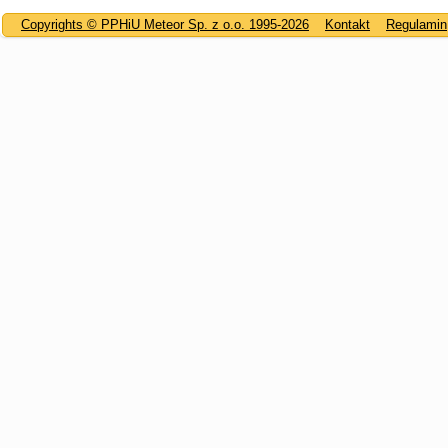
Copyrights © PPHiU Meteor Sp. z o.o. 1995-2026
Kontakt
Regulamin