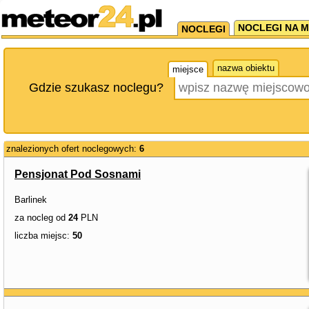
NOCLEGI NA M
NOCLEGI
nazwa obiektu
miejsce
Gdzie szukasz noclegu?
znalezionych ofert noclegowych:
6
Pensjonat Pod Sosnami
Barlinek
za nocleg od
24
PLN
liczba miejsc:
50