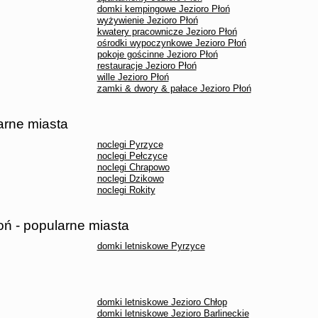
domki kempingowe Jezioro Płoń
wyżywienie Jezioro Płoń
kwatery pracownicze Jezioro Płoń
ośrodki wypoczynkowe Jezioro Płoń
pokoje gościnne Jezioro Płoń
restauracje Jezioro Płoń
wille Jezioro Płoń
zamki & dwory & pałace Jezioro Płoń
arne miasta
noclegi Pyrzyce
noclegi Pełczyce
noclegi Chrapowo
noclegi Dzikowo
noclegi Rokity
oń - popularne miasta
domki letniskowe Pyrzyce
domki letniskowe Jezioro Chłop
domki letniskowe Jezioro Barlineckie