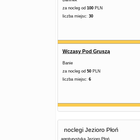
za nocleg od
100
PLN
liczba miejsc:
30
Wczasy Pod Gruszą
Banie
za nocleg od
50
PLN
liczba miejsc:
6
noclegi Jezioro Płoń
agroturystyka Jezioro Płoń