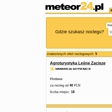
mie
Gdzie szukasz noclegu?
znalezionych ofert noclegowych:
5
Agroturystyka Leśne Zacisze
Kłodawa
za nocleg od
40
PLN
liczba miejsc:
18