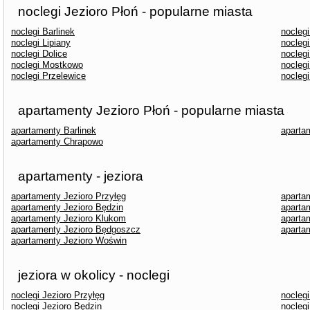
noclegi Jezioro Płoń - popularne miasta
noclegi Barlinek
nocleg
noclegi Lipiany
nocleg
noclegi Dolice
nocleg
noclegi Mostkowo
nocleg
noclegi Przelewice
noclegi
apartamenty Jezioro Płoń - popularne miasta
apartamenty Barlinek
aparta
apartamenty Chrapowo
apartamenty - jeziora
apartamenty Jezioro Przyłęg
aparta
apartamenty Jezioro Będzin
apartam
apartamenty Jezioro Klukom
aparta
apartamenty Jezioro Będgoszcz
aparta
apartamenty Jezioro Woświn
jeziora w okolicy - noclegi
noclegi Jezioro Przyłęg
noclegi
noclegi Jezioro Będzin
noclegi