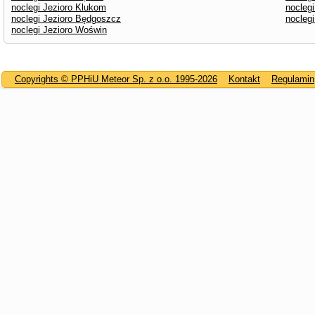
noclegi Jezioro Klukom
noclegi
noclegi Jezioro Będgoszcz
noclegi
noclegi Jezioro Woświn
Copyrights © PPHiU Meteor Sp. z o.o. 1995-2026
Kontakt
Regulamin