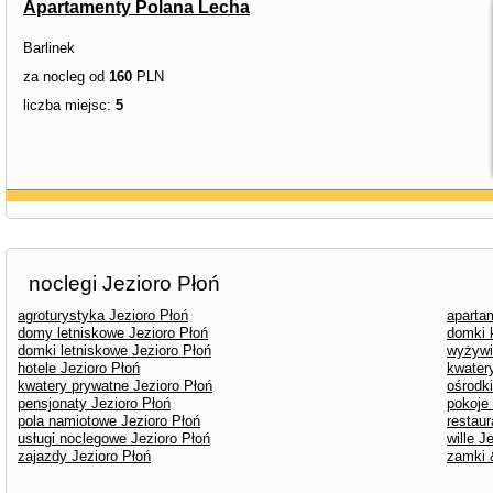
Apartamenty Polana Lecha
Barlinek
za nocleg od
160
PLN
liczba miejsc:
5
noclegi Jezioro Płoń
agroturystyka Jezioro Płoń
aparta
domy letniskowe Jezioro Płoń
domki 
domki letniskowe Jezioro Płoń
wyżywi
hotele Jezioro Płoń
kwater
kwatery prywatne Jezioro Płoń
ośrodk
pensjonaty Jezioro Płoń
pokoje
pola namiotowe Jezioro Płoń
restaur
usługi noclegowe Jezioro Płoń
wille J
zajazdy Jezioro Płoń
zamki 