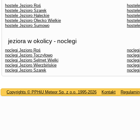
hostele Jezioro Roś
hostele
hostele Jezioro Szarek
hostel
hostele Jezioro Haleckie
hostel
hostele Jezioro Olecko Wielkie
hostele
hostele Jezioro Sumowo
hostel
jeziora w okolicy - noclegi
noclegi Jezioro Roś
nocleg
noclegi Jezioro Toczyłowo
noclegi
noclegi Jezioro Selmęt Wielki
noclegi
noclegi Jezioro Wierzbińskie
nocleg
noclegi Jezioro Szarek
noclegi
Copyrights © PPHiU Meteor Sp. z o.o. 1995-2026
Kontakt
Regulamin