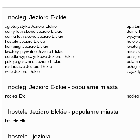
noclegi Jezioro Ełckie
agroturystyka Jezioro Ełckie
aparta
domy letniskowe Jezioro Ełckie
domki 
domki letniskowe Jezioro Ełckie
wyżywi
hostele Jezioro Ełckie
hotele 
kempingi Jezioro Ełckie
kwater
kwatery prywatne Jezioro Ełckie
mieszk
ośrodki wypoczynkowe Jezioro Ełckie
pensjon
pokoje gościnne Jezioro Ełckie
pola n
restauracje Jezioro Ełckie
usługi 
wille Jezioro Ełckie
zajazdy
noclegi Jezioro Ełckie - popularne miasta
noclegi Ełk
noclegi
hostele Jezioro Ełckie - popularne miasta
hostele Ełk
hostele - jeziora