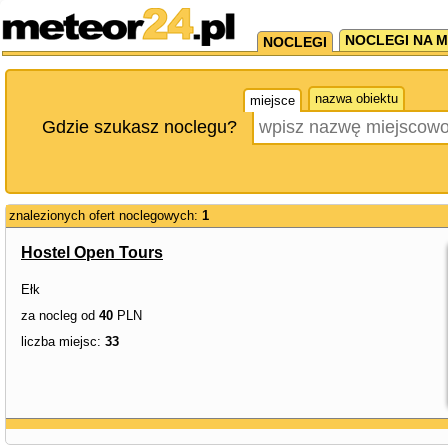
NOCLEGI NA M
NOCLEGI
nazwa obiektu
miejsce
Gdzie szukasz noclegu?
znalezionych ofert noclegowych:
1
Hostel Open Tours
Ełk
za nocleg od
40
PLN
liczba miejsc:
33