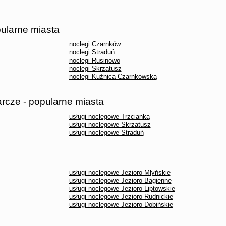
pularne miasta
noclegi Czarnków
noclegi Straduń
noclegi Rusinowo
noclegi Skrzatusz
noclegi Kuźnica Czarnkowska
rcze - popularne miasta
usługi noclegowe Trzcianka
usługi noclegowe Skrzatusz
usługi noclegowe Straduń
usługi noclegowe Jezioro Młyńskie
usługi noclegowe Jezioro Bagienne
usługi noclegowe Jezioro Liptowskie
usługi noclegowe Jezioro Rudnickie
usługi noclegowe Jezioro Dobińskie