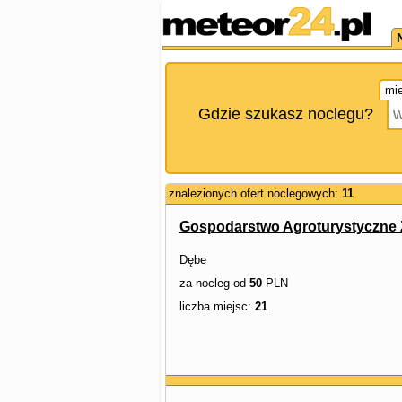
mie
Gdzie szukasz noclegu?
znalezionych ofert noclegowych:
11
Gospodarstwo Agroturystyczne 
Dębe
za nocleg od
50
PLN
liczba miejsc:
21