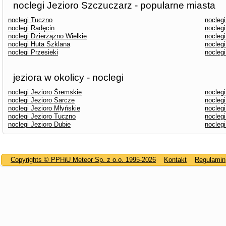
noclegi Jezioro Szczuczarz - popularne miasta
noclegi Tuczno
nocleg
noclegi Radęcin
nocleg
noclegi Dzierżążno Wielkie
nocleg
noclegi Huta Szklana
noclegi
noclegi Przesieki
nocleg
jeziora w okolicy - noclegi
noclegi Jezioro Śremskie
nocleg
noclegi Jezioro Sarcze
nocleg
noclegi Jezioro Młyńskie
noclegi
noclegi Jezioro Tuczno
nocleg
noclegi Jezioro Dubie
nocleg
Copyrights © PPHiU Meteor Sp. z o.o. 1995-2026
Kontakt
Regulamin