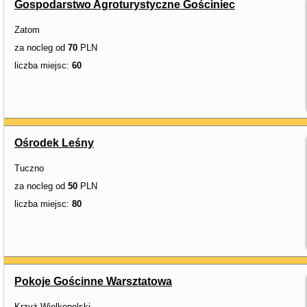
Gospodarstwo Agroturystyczne Gościniec
Zatom
za nocleg od
70
PLN
liczba miejsc:
60
Ośrodek Leśny
Tuczno
za nocleg od
50
PLN
liczba miejsc:
80
Pokoje Gościnne Warsztatowa
Krzyż Wielkopolski