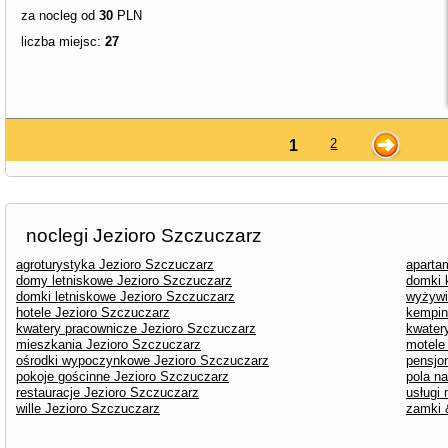
za nocleg od
30
PLN
liczba miejsc:
27
2
1
noclegi Jezioro Szczuczarz
agroturystyka Jezioro Szczuczarz
aparta
domy letniskowe Jezioro Szczuczarz
domki 
domki letniskowe Jezioro Szczuczarz
wyżywi
hotele Jezioro Szczuczarz
kempin
kwatery pracownicze Jezioro Szczuczarz
kwater
mieszkania Jezioro Szczuczarz
motele
ośrodki wypoczynkowe Jezioro Szczuczarz
pensjo
pokoje gościnne Jezioro Szczuczarz
pola n
restauracje Jezioro Szczuczarz
usługi
wille Jezioro Szczuczarz
zamki 