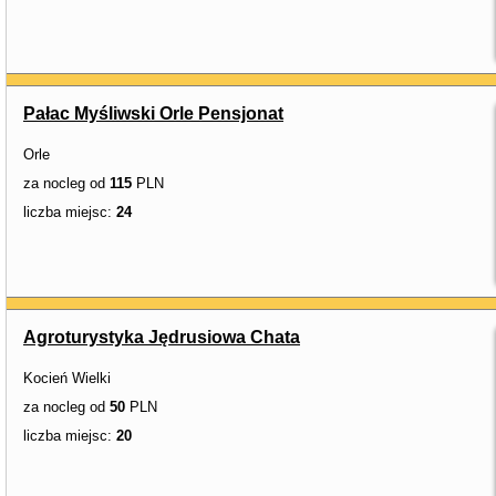
Pałac Myśliwski Orle Pensjonat
Orle
za nocleg od
115
PLN
liczba miejsc:
24
Agroturystyka Jędrusiowa Chata
Kocień Wielki
za nocleg od
50
PLN
liczba miejsc:
20