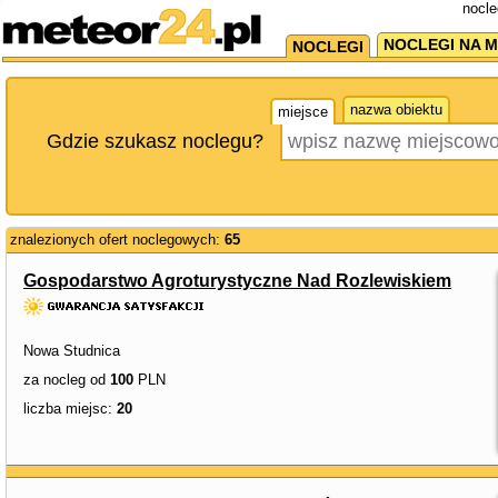
nocle
NOCLEGI NA M
NOCLEGI
nazwa obiektu
miejsce
Gdzie szukasz noclegu?
znalezionych ofert noclegowych:
65
Gospodarstwo Agroturystyczne Nad Rozlewiskiem
Nowa Studnica
za nocleg od
100
PLN
liczba miejsc:
20