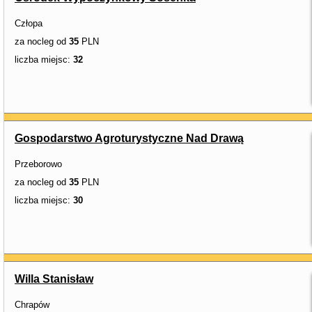
Człopa
za nocleg od
35
PLN
liczba miejsc:
32
Gospodarstwo Agroturystyczne Nad Drawą
Przeborowo
za nocleg od
35
PLN
liczba miejsc:
30
Willa Stanisław
Chrapów