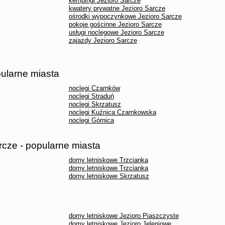
kempingi Jezioro Sarcze
kwatery prywatne Jezioro Sarcze
ośrodki wypoczynkowe Jezioro Sarcze
pokoje gościnne Jezioro Sarcze
usługi noclegowe Jezioro Sarcze
zajazdy Jezioro Sarcze
pularne miasta
noclegi Czarnków
noclegi Straduń
noclegi Skrzatusz
noclegi Kuźnica Czarnkowska
noclegi Górnica
rcze - popularne miasta
domy letniskowe Trzcianka
domy letniskowe Trzcianka
domy letniskowe Skrzatusz
domy letniskowe Jezioro Piaszczyste
domy letniskowe Jezioro Jeleniowe