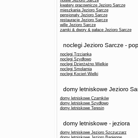
hotele Jezioro Sarcze
kwatery pracownicze Jezioro Sarcze
mieszkania Jezioro Sarcze
pensjonaty Jezioro Sarcze
restauracje Jezioro Sarcze
wille Jezioro Sarcze
zamki & dwory & pałace Jezioro Sarcze
noclegi Jezioro Sarcze - po
noclegi Trzcianka
noclegi Szydłowo
noclegi Dzierżążno Wielkie
noclegi Smolarnia
noclegi Kocień Wielki
domy letniskowe Jezioro Sa
domy letniskowe Czarnków
domy letniskowe Szydłowo
domy letniskowe Teresin
domy letniskowe - jeziora
domy letniskowe Jezioro Szczuczarz
domy letniskowe Jezioro Bagienne