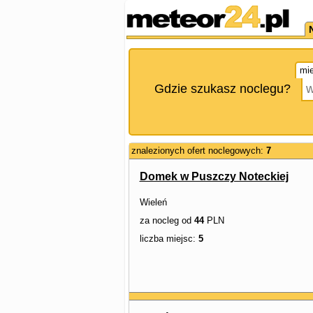
mie
Gdzie szukasz noclegu?
znalezionych ofert noclegowych:
7
Domek w Puszczy Noteckiej
Wieleń
za nocleg od
44
PLN
liczba miejsc:
5