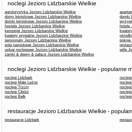
noclegi Jezioro Lidzbarskie Wielkie
agroturystyka Jezioro Lidzbarskie Wielkie
apartam
domy letniskowe Jezioro Lidzbarskie Wielkie
domki 
domki letniskowe Jezioro Lidzbarskie Wielkie
wyżywie
hostele Jezioro Lidzbarskie Wielkie
hotele 
kempingi Jezioro Lidzbarskie Wielkie
kwater
kwatery prywatne Jezioro Lidzbarskie Wielkie
ośrodk
pensjonaty Jezioro Lidzbarskie Wielkie
pokoje 
pola namiotowe Jezioro Lidzbarskie Wielkie
restaur
usługi noclegowe Jezioro Lidzbarskie Wielkie
wille J
zamki & dwory & pałace Jezioro Lidzbarskie Wielkie
noclegi Jezioro Lidzbarskie Wielkie - popularne 
noclegi Lidzbark
nocleg
noclegi Małe Leźno
noclegi
noclegi Trzcin
noclegi
noclegi Cibórz
nocleg
noclegi Bełk
noclegi
restauracje Jezioro Lidzbarskie Wielkie - popula
restauracje Lidzbark
restaur