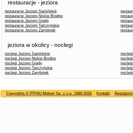
restauracje - jeziora
restauracje Jezioro Samińskie
restau
restauracje Jezioro Niskie Brodno
restaur
restauracje Jezioro Grądy
restaur
restauracje Jezioro Tarczyńskie
restaur
restauracje Jezioro Zarybinek
restau
jeziora w okolicy - noclegi
noclegi Jezioro Samińskie
nocleg
noclegi Jezioro Niskie Brodno
noclegi
noclegi Jezioro Grądy
noclegi
noclegi Jezioro Tarczyńskie
noclegi
noclegi Jezioro Zarybinek
nocleg
Copyrights © PPHiU Meteor Sp. z o.o. 1995-2026
Kontakt
Regulamin