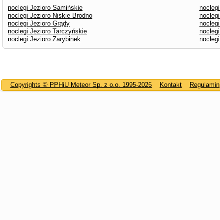
noclegi Jezioro Samińskie
nocleg
noclegi Jezioro Niskie Brodno
noclegi
noclegi Jezioro Grądy
noclegi
noclegi Jezioro Tarczyńskie
noclegi
noclegi Jezioro Zarybinek
nocleg
Copyrights © PPHiU Meteor Sp. z o.o. 1995-2026
Kontakt
Regulamin