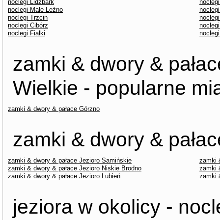
noclegi Lidzbark
nocleg
noclegi Małe Leźno
noclegi
noclegi Trzcin
noclegi
noclegi Cibórz
noclegi
noclegi Fiałki
nocleg
zamki & dwory & pałace
Wielkie - popularne mi
zamki & dwory & pałace Górzno
zamki & dwory & pałace
zamki & dwory & pałace Jezioro Samińskie
zamki 
zamki & dwory & pałace Jezioro Niskie Brodno
zamki 
zamki & dwory & pałace Jezioro Lubień
zamki 
jeziora w okolicy - nocl