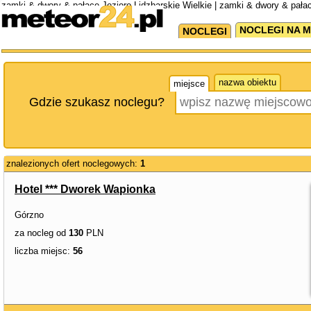
zamki & dwory & pałace Jezioro Lidzbarskie Wielkie | zamki & dwory & pała
Wielkiego
NOCLEGI NA M
NOCLEGI
nazwa obiektu
miejsce
Gdzie szukasz noclegu?
znalezionych ofert noclegowych:
1
Hotel *** Dworek Wapionka
Górzno
za nocleg od
130
PLN
liczba miejsc:
56