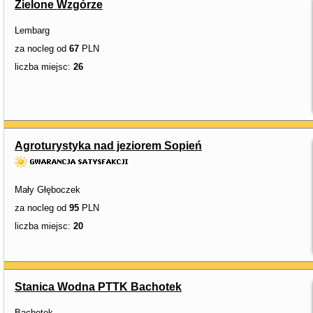
Zielone Wzgórze
Lembarg
za nocleg od
67
PLN
liczba miejsc:
26
Agroturystyka nad jeziorem Sopień
Mały Głęboczek
za nocleg od
95
PLN
liczba miejsc:
20
Stanica Wodna PTTK Bachotek
Bachotek