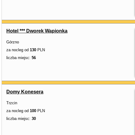
Hotel *** Dworek Wapionka
Górzno
za nocleg od
130
PLN
liczba miejsc:
56
Domy Konesera
Trzcin
za nocleg od
100
PLN
liczba miejsc:
30