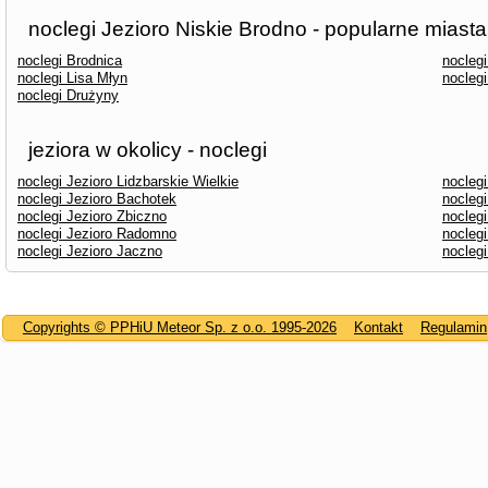
noclegi Jezioro Niskie Brodno - popularne miasta
noclegi Brodnica
nocleg
noclegi Lisa Młyn
nocleg
noclegi Drużyny
jeziora w okolicy - noclegi
noclegi Jezioro Lidzbarskie Wielkie
nocleg
noclegi Jezioro Bachotek
noclegi
noclegi Jezioro Zbiczno
noclegi
noclegi Jezioro Radomno
noclegi
noclegi Jezioro Jaczno
nocleg
Copyrights © PPHiU Meteor Sp. z o.o. 1995-2026
Kontakt
Regulamin