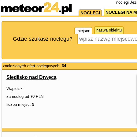
noclegi Jez
NOCLEGI NA M
NOCLEGI
nazwa obiektu
miejsce
Gdzie szukasz noclegu?
znalezionych ofert noclegowych:
64
Siedlisko nad Drwęcą
Wąpielsk
za nocleg od
70
PLN
liczba miejsc:
9