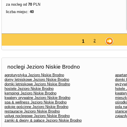
za nocleg od
70
PLN
liczba miejsc:
40
2
1
noclegi Jezioro Niskie Brodno
agroturystyka Jezioro Niskie Brodno
aparta
domy letniskowe Jezioro Niskie Brodno
domki 
domki letniskowe Jezioro Niskie Brodno
wyżywi
hostele Jezioro Niskie Brodno
hotele 
kempingi Jezioro Niskie Brodno
kwater
kwatery prywatne Jezioro Niskie Brodno
mieszk
spa & wellness Jezioro Niskie Brodno
ośrodk
pokoje gościnne Jezioro Niskie Brodno
pola n
restauracje Jezioro Niskie Brodno
stanice
usługi noclegowe Jezioro Niskie Brodno
zajazd
zamki & dwory & pałace Jezioro Niskie Brodno