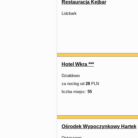
Restauracja Kejbar
Lidzbark
Hotel Wkra ***
Działdowo
za nocleg od
28
PLN
liczba miejsc:
55
Ośrodek Wypoczynkowy Hartek
Ostaszewo