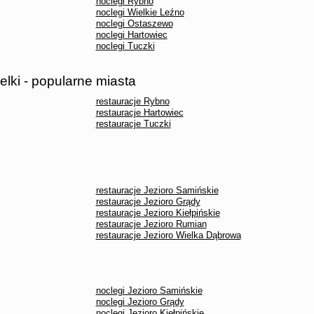
noclegi Rybno
noclegi Wielkie Leźno
noclegi Ostaszewo
noclegi Hartowiec
noclegi Tuczki
elki - popularne miasta
restauracje Rybno
restauracje Hartowiec
restauracje Tuczki
restauracje Jezioro Samińskie
restauracje Jezioro Grądy
restauracje Jezioro Kiełpińskie
restauracje Jezioro Rumian
restauracje Jezioro Wielka Dąbrowa
noclegi Jezioro Samińskie
noclegi Jezioro Grądy
noclegi Jezioro Kiełpińskie