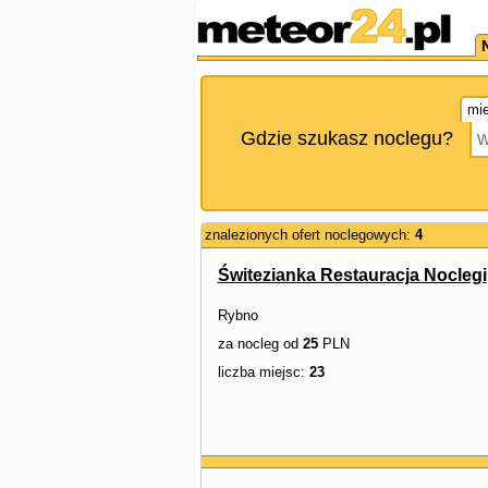
mie
Gdzie szukasz noclegu?
znalezionych ofert noclegowych:
4
Świtezianka Restauracja Noclegi
Rybno
za nocleg od
25
PLN
liczba miejsc:
23