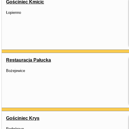
Gościniec Kmicic
Łopienno
Restauracja Pałucka
Bożejewice
Gościniec Krys
Podgórzyn