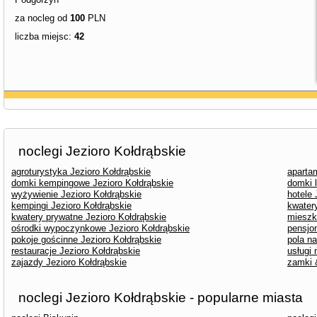
za nocleg od
100
PLN
liczba miejsc:
42
noclegi Jezioro Kołdrąbskie
agroturystyka Jezioro Kołdrąbskie
aparta
domki kempingowe Jezioro Kołdrąbskie
domki 
wyżywienie Jezioro Kołdrąbskie
hotele 
kempingi Jezioro Kołdrąbskie
kwater
kwatery prywatne Jezioro Kołdrąbskie
mieszk
ośrodki wypoczynkowe Jezioro Kołdrąbskie
pensjo
pokoje gościnne Jezioro Kołdrąbskie
pola n
restauracje Jezioro Kołdrąbskie
usługi
zajazdy Jezioro Kołdrąbskie
zamki 
noclegi Jezioro Kołdrąbskie - popularne miasta