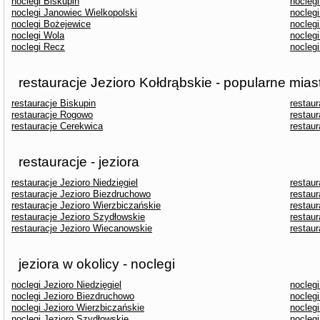
noclegi Biskupin
nocleg
noclegi Janowiec Wielkopolski
nocleg
noclegi Bożejewice
nocleg
noclegi Wola
nocleg
noclegi Recz
nocleg
restauracje Jezioro Kołdrąbskie - popularne mias
restauracje Biskupin
restau
restauracje Rogowo
restau
restauracje Cerekwica
restaur
restauracje - jeziora
restauracje Jezioro Niedzięgiel
restaur
restauracje Jezioro Biezdruchowo
restaur
restauracje Jezioro Wierzbiczańskie
restaur
restauracje Jezioro Szydłowskie
restaur
restauracje Jezioro Wiecanowskie
restaur
jeziora w okolicy - noclegi
noclegi Jezioro Niedzięgiel
noclegi
noclegi Jezioro Biezdruchowo
noclegi
noclegi Jezioro Wierzbiczańskie
noclegi
noclegi Jezioro Szydłowskie
noclegi