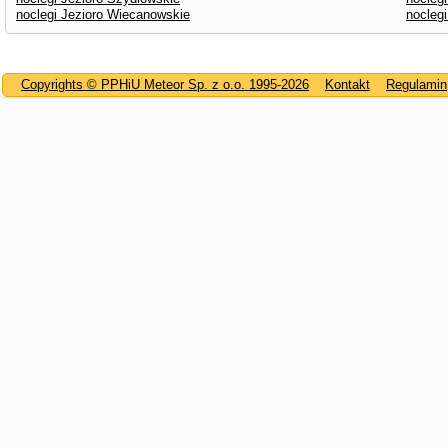
noclegi Jezioro Wiecanowskie
noclegi
Copyrights © PPHiU Meteor Sp. z o.o. 1995-2026
Kontakt
Regulamin