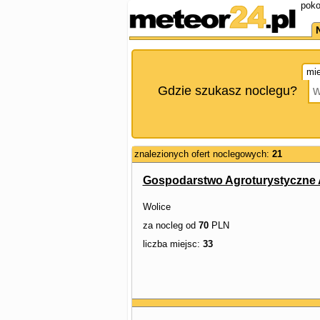
poko
mie
Gdzie szukasz noclegu?
znalezionych ofert noclegowych:
21
Gospodarstwo Agroturystyczne 
Wolice
za nocleg od
70
PLN
liczba miejsc:
33