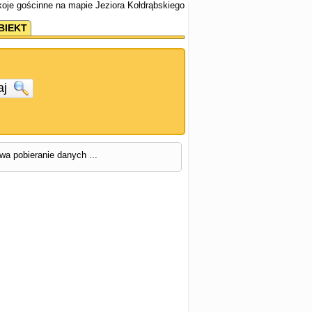
koje gościnne na mapie Jeziora Kołdrąbskiego
BIEKT
aj
rwa pobieranie danych ...