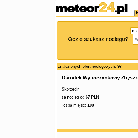
mie
Gdzie szukasz noclegu?
znalezionych ofert noclegowych:
97
Ośrodek Wypoczynkowy Zbysz
Skorzęcin
za nocleg od
67
PLN
liczba miejsc:
100