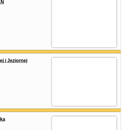
AN
j i Jeziornej
ka