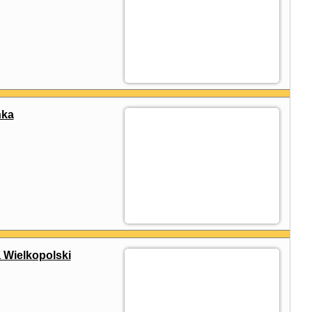
nka
 Wielkopolski