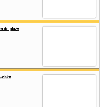
m do plaży
owisko