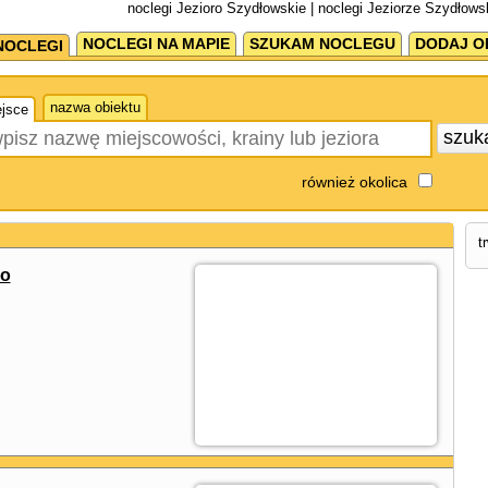
noclegi Jezioro Szydłowskie | noclegi Jeziorze Szydłows
NOCLEGI NA MAPIE
SZUKAM NOCLEGU
DODAJ O
NOCLEGI
nazwa obiektu
jsce
szuk
również okolica
t
ko