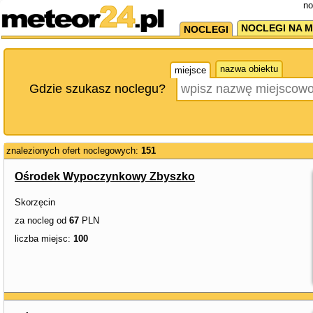
no
NOCLEGI NA M
NOCLEGI
nazwa obiektu
miejsce
Gdzie szukasz noclegu?
znalezionych ofert noclegowych:
151
Ośrodek Wypoczynkowy Zbyszko
Skorzęcin
za nocleg od
67
PLN
liczba miejsc:
100