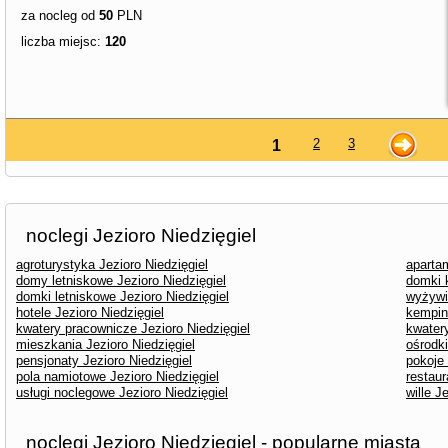
za nocleg od
50
PLN
liczba miejsc:
120
2
3
1
noclegi Jezioro Niedzięgiel
agroturystyka Jezioro Niedzięgiel
apartam
domy letniskowe Jezioro Niedzięgiel
domki 
domki letniskowe Jezioro Niedzięgiel
wyżywie
hotele Jezioro Niedzięgiel
kemping
kwatery pracownicze Jezioro Niedzięgiel
kwatery
mieszkania Jezioro Niedzięgiel
ośrodk
pensjonaty Jezioro Niedzięgiel
pokoje 
pola namiotowe Jezioro Niedzięgiel
restaur
usługi noclegowe Jezioro Niedzięgiel
wille J
noclegi Jezioro Niedzięgiel - popularne miasta