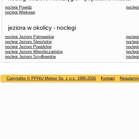
noclegi Powidz
nocleg
noclegi Wiekowo
jeziora w okolicy - noclegi
noclegi Jezioro Pątnowskie
nocleg
noclegi Jezioro Ślesińskie
noclegi
noclegi Jezioro Powidzkie
noclegi
noclegi Jezioro Wierzbiczańskie
noclegi
noclegi Jezioro Szydłowskie
nocleg
Copyrights © PPHiU Meteor Sp. z o.o. 1995-2026
Kontakt
Regulamin