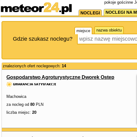
pokoje gościnne J
NOCLEGI NA M
NOCLEGI
nazwa obiektu
miejsce
Gdzie szukasz noclegu?
znalezionych ofert noclegowych:
14
Gospodarstwo Agroturystyczne Dworek Ostęp
Machowica
za nocleg od
80
PLN
liczba miejsc:
20