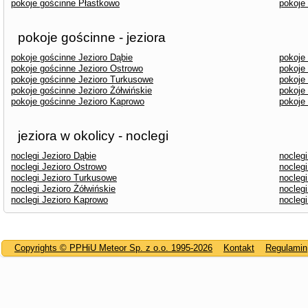
pokoje gościnne Płastkowo
pokoje
pokoje gościnne - jeziora
pokoje gościnne Jezioro Dąbie
pokoje
pokoje gościnne Jezioro Ostrowo
pokoje
pokoje gościnne Jezioro Turkusowe
pokoje
pokoje gościnne Jezioro Żółwińskie
pokoje
pokoje gościnne Jezioro Kaprowo
pokoje
jeziora w okolicy - noclegi
noclegi Jezioro Dąbie
noclegi
noclegi Jezioro Ostrowo
noclegi
noclegi Jezioro Turkusowe
noclegi
noclegi Jezioro Żółwińskie
noclegi
noclegi Jezioro Kaprowo
nocleg
Copyrights © PPHiU Meteor Sp. z o.o. 1995-2026
Kontakt
Regulamin