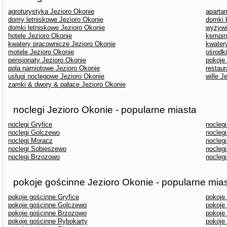
agroturystyka Jezioro Okonie
aparta
domy letniskowe Jezioro Okonie
domki 
domki letniskowe Jezioro Okonie
wyżywi
hotele Jezioro Okonie
kempin
kwatery pracownicze Jezioro Okonie
kwater
motele Jezioro Okonie
ośrodk
pensjonaty Jezioro Okonie
pokoje
pola namiotowe Jezioro Okonie
restaur
usługi noclegowe Jezioro Okonie
wille J
zamki & dwory & pałace Jezioro Okonie
noclegi Jezioro Okonie - popularne miasta
noclegi Gryfice
nocleg
noclegi Golczewo
nocleg
noclegi Moracz
nocleg
noclegi Sobieszewo
noclegi
noclegi Brzozowo
nocleg
pokoje gościnne Jezioro Okonie - popularne mia
pokoje gościnne Gryfice
pokoje
pokoje gościnne Golczewo
pokoje
pokoje gościnne Brzozowo
pokoje
pokoje gościnne Rybokarty
pokoje