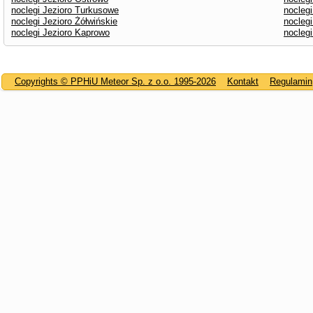
noclegi Jezioro Turkusowe
noclegi
noclegi Jezioro Żółwińskie
noclegi
noclegi Jezioro Kaprowo
nocleg
Copyrights © PPHiU Meteor Sp. z o.o. 1995-2026
Kontakt
Regulamin