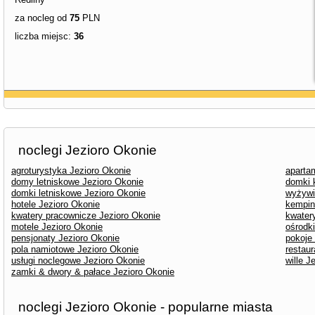
za nocleg od
75
PLN
liczba miejsc:
36
noclegi Jezioro Okonie
agroturystyka Jezioro Okonie
aparta
domy letniskowe Jezioro Okonie
domki 
domki letniskowe Jezioro Okonie
wyżywi
hotele Jezioro Okonie
kempin
kwatery pracownicze Jezioro Okonie
kwater
motele Jezioro Okonie
ośrodk
pensjonaty Jezioro Okonie
pokoje
pola namiotowe Jezioro Okonie
restaur
usługi noclegowe Jezioro Okonie
wille J
zamki & dwory & pałace Jezioro Okonie
noclegi Jezioro Okonie - popularne miasta