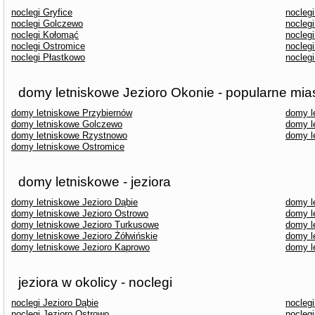
noclegi Gryfice
nocleg
noclegi Golczewo
nocleg
noclegi Kołomąć
nocleg
noclegi Ostromice
nocleg
noclegi Płastkowo
nocleg
domy letniskowe Jezioro Okonie - popularne mia
domy letniskowe Przybiernów
domy l
domy letniskowe Golczewo
domy l
domy letniskowe Rzystnowo
domy l
domy letniskowe Ostromice
domy letniskowe - jeziora
domy letniskowe Jezioro Dąbie
domy l
domy letniskowe Jezioro Ostrowo
domy l
domy letniskowe Jezioro Turkusowe
domy l
domy letniskowe Jezioro Żółwińskie
domy l
domy letniskowe Jezioro Kaprowo
domy l
jeziora w okolicy - noclegi
noclegi Jezioro Dąbie
noclegi
noclegi Jezioro Ostrowo
noclegi