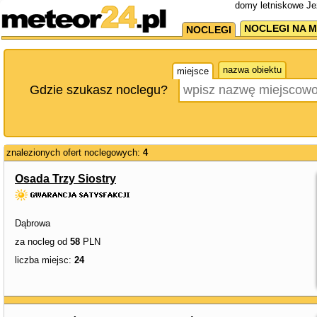
domy letniskowe Je
NOCLEGI NA M
NOCLEGI
nazwa obiektu
miejsce
Gdzie szukasz noclegu?
znalezionych ofert noclegowych:
4
Osada Trzy Siostry
Dąbrowa
za nocleg od
58
PLN
liczba miejsc:
24