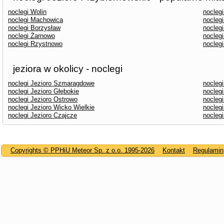
noclegi Wolin
nocleg
noclegi Machowica
nocleg
noclegi Borzysław
noclegi
noclegi Żarnowo
nocleg
noclegi Rzystnowo
nocleg
jeziora w okolicy - noclegi
noclegi Jezioro Szmaragdowe
noclegi
noclegi Jezioro Głębokie
noclegi
noclegi Jezioro Ostrowo
noclegi
noclegi Jezioro Wicko Wielkie
nocleg
noclegi Jezioro Czajcze
noclegi
Copyrights © PPHiU Meteor Sp. z o.o. 1995-2026
Kontakt
Regulamin