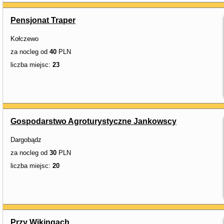
Pensjonat Traper
Kołczewo
za nocleg od
40
PLN
liczba miejsc:
23
Gospodarstwo Agroturystyczne Jankowscy
Dargobądz
za nocleg od
30
PLN
liczba miejsc:
20
Przy Wikingach