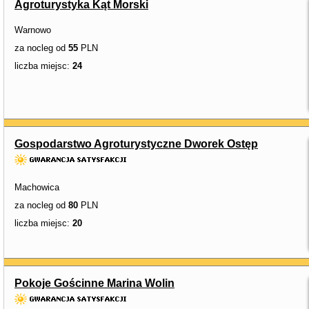
Agroturystyka Kąt Morski
Warnowo
za nocleg od
55
PLN
liczba miejsc:
24
Gospodarstwo Agroturystyczne Dworek Ostęp
Machowica
za nocleg od
80
PLN
liczba miejsc:
20
Pokoje Gościnne Marina Wolin