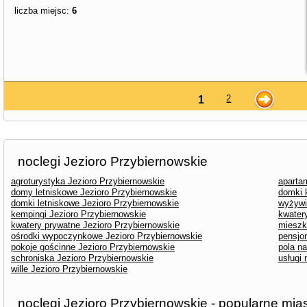
liczba miejsc:
6
2
1
noclegi Jezioro Przybiernowskie
agroturystyka Jezioro Przybiernowskie
aparta
domy letniskowe Jezioro Przybiernowskie
domki 
domki letniskowe Jezioro Przybiernowskie
wyżywi
kempingi Jezioro Przybiernowskie
kwater
kwatery prywatne Jezioro Przybiernowskie
mieszk
ośrodki wypoczynkowe Jezioro Przybiernowskie
pensjo
pokoje gościnne Jezioro Przybiernowskie
pola n
schroniska Jezioro Przybiernowskie
usługi
wille Jezioro Przybiernowskie
noclegi Jezioro Przybiernowskie - popularne mia