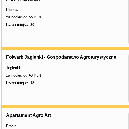
Recław
za nocleg od
55
PLN
liczba miejsc:
20
Folwark Jagienki - Gospodarstwo Agroturystyczne
Jagienki
za nocleg od
40
PLN
liczba miejsc:
18
Apartament Agro Art
Płocin