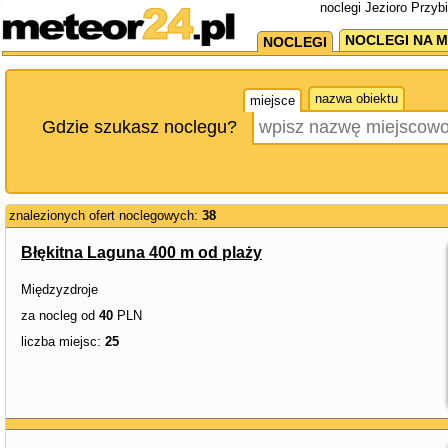
noclegi Jezioro Przyb
NOCLEGI NA M
NOCLEGI
nazwa obiektu
miejsce
Gdzie szukasz noclegu?
znalezionych ofert noclegowych:
38
Błękitna Laguna 400 m od plaży
Międzyzdroje
za nocleg od
40
PLN
liczba miejsc:
25