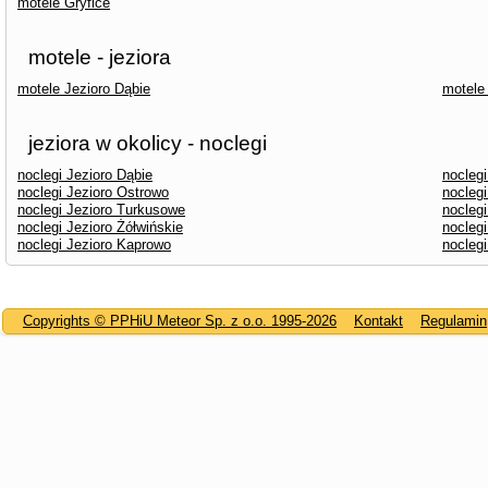
motele Gryfice
motele - jeziora
motele Jezioro Dąbie
motele
jeziora w okolicy - noclegi
noclegi Jezioro Dąbie
noclegi
noclegi Jezioro Ostrowo
noclegi
noclegi Jezioro Turkusowe
noclegi
noclegi Jezioro Żółwińskie
noclegi
noclegi Jezioro Kaprowo
nocleg
Copyrights © PPHiU Meteor Sp. z o.o. 1995-2026
Kontakt
Regulamin