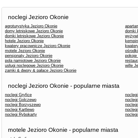
noclegi Jezioro Okonie
agroturystyka Jezioro Okonie
aparta
domy letniskowe Jezioro Okonie
domki 
domki letniskowe Jezioro Okonie
wyżywi
hotele Jezioro Okonie
kempin
kwatery pracownicze Jezioro Okonie
kwater
motele Jezioro Okonie
ośrodk
pensjonaty Jezioro Okonie
pokoje
pola namiotowe Jezioro Okonie
restaur
usługi noclegowe Jezioro Okonie
wille J
zamki & dwory & pałace Jezioro Okonie
noclegi Jezioro Okonie - popularne miasta
noclegi Gryfice
nocleg
noclegi Golczewo
nocleg
noclegi Borzyszewo
nocleg
noclegi Kartlewo
nocleg
noclegi Rybokarty
nocleg
motele Jezioro Okonie - popularne miasta