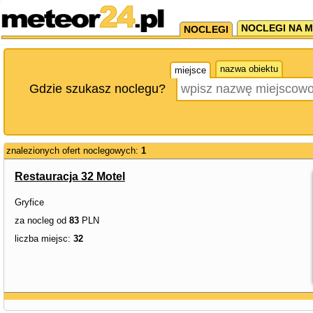
NOCLEGI NA M
NOCLEGI
nazwa obiektu
miejsce
Gdzie szukasz noclegu?
znalezionych ofert noclegowych:
1
Restauracja 32 Motel
Gryfice
za nocleg od
83
PLN
liczba miejsc:
32