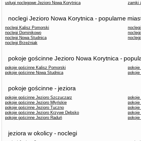
usługi noclegowe Jezioro Nowa Korytnica
zamki 
noclegi Jezioro Nowa Korytnica - popularne mias
noclegi Kalisz Pomorski
nocleg
noclegi Dominikowo
noclegi
noclegi Nowa Studnica
noclegi
noclegi Brzeźniak
pokoje gościnne Jezioro Nowa Korytnica - popul
pokoje gościnne Kalisz Pomorski
pokoje
pokoje gościnne Nowa Studnica
pokoje 
pokoje gościnne - jeziora
pokoje gościnne Jezioro Szczuczarz
pokoje
pokoje gościnne Jezioro Młyńskie
pokoje
pokoje gościnne Jezioro Tuczno
pokoje
pokoje gościnne Jezioro Krzywe Dębsko
pokoje
pokoje gościnne Jezioro Raduń
pokoje
jeziora w okolicy - noclegi