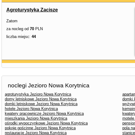
Agroturystyka Zacisze
Zatom
za nocleg od
70
PLN
liczba miejsc:
44
noclegi Jezioro Nowa Korytnica
agroturystyka Jezioro Nowa Korytnica
aparta
domy letniskowe Jezioro Nowa Korytnica
domki 
domki letniskowe Jezioro Nowa Korytnica
wyżywi
hotele Jezioro Nowa Korytnica
kempin
kwatery pracownicze Jezioro Nowa Korytnica
kwater
mieszkania Jezioro Nowa Korytnica
motele
ośrodki wypoczynkowe Jezioro Nowa Korytnica
pensjo
pokoje gościnne Jezioro Nowa Korytnica
pola n
restauracje Jezioro Nowa Korytnica
stanic