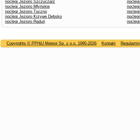
noclegi Jezioro Szczuczarz
nocleg
noclegi Jezioro Młyńskie
noclegi
noclegi Jezioro Tuczno
noclegi
noclegi Jezioro Krzywe Dębsko
noclegi
noclegi Jezioro Raduń
noclegi
Copyrights © PPHiU Meteor Sp. z o.o. 1995-2026
Kontakt
Regulamin