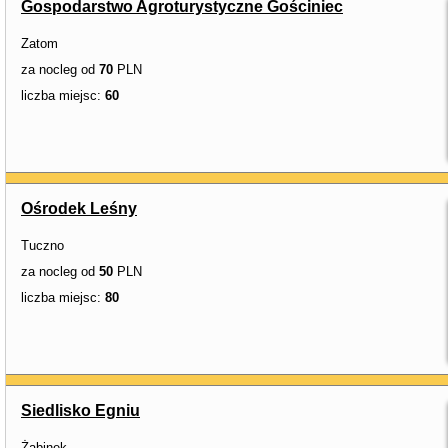
Gospodarstwo Agroturystyczne Gościniec
Zatom
za nocleg od
70
PLN
liczba miejsc:
60
Ośrodek Leśny
Tuczno
za nocleg od
50
PLN
liczba miejsc:
80
Siedlisko Egniu
Żabinek