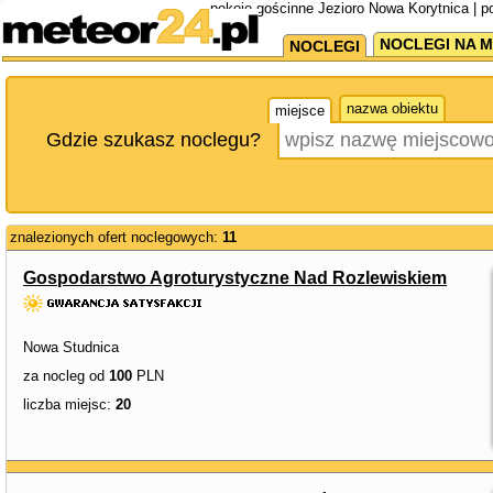
pokoje gościnne Jezioro Nowa Korytnica | p
NOCLEGI NA M
NOCLEGI
nazwa obiektu
miejsce
Gdzie szukasz noclegu?
znalezionych ofert noclegowych:
11
Gospodarstwo Agroturystyczne Nad Rozlewiskiem
Nowa Studnica
za nocleg od
100
PLN
liczba miejsc:
20