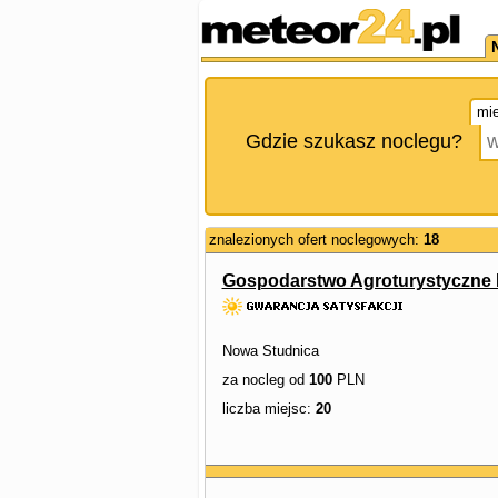
mie
Gdzie szukasz noclegu?
znalezionych ofert noclegowych:
18
Gospodarstwo Agroturystyczne 
Nowa Studnica
za nocleg od
100
PLN
liczba miejsc:
20