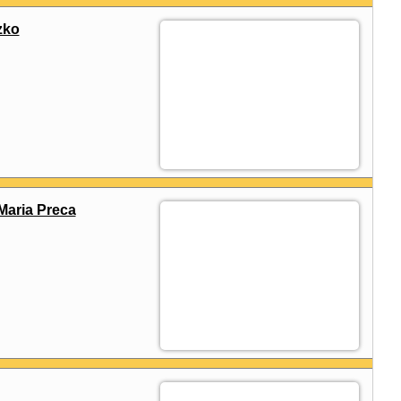
zko
Maria Preca