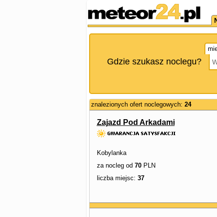
mie
Gdzie szukasz noclegu?
znalezionych ofert noclegowych:
24
Zajazd Pod Arkadami
Kobylanka
za nocleg od
70
PLN
liczba miejsc:
37