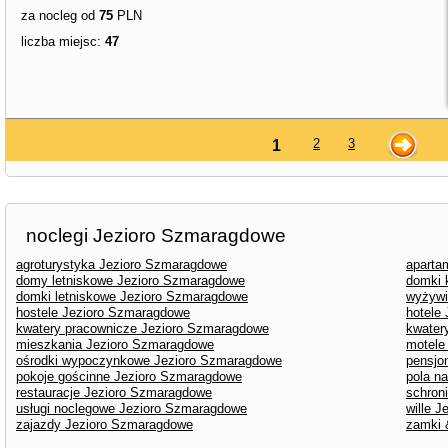
za nocleg od
75
PLN
liczba miejsc:
47
2
3
1
noclegi Jezioro Szmaragdowe
agroturystyka Jezioro Szmaragdowe
aparta
domy letniskowe Jezioro Szmaragdowe
domki 
domki letniskowe Jezioro Szmaragdowe
wyżywi
hostele Jezioro Szmaragdowe
hotele
kwatery pracownicze Jezioro Szmaragdowe
kwater
mieszkania Jezioro Szmaragdowe
motele
ośrodki wypoczynkowe Jezioro Szmaragdowe
pensjo
pokoje gościnne Jezioro Szmaragdowe
pola n
restauracje Jezioro Szmaragdowe
schron
usługi noclegowe Jezioro Szmaragdowe
wille 
zajazdy Jezioro Szmaragdowe
zamki 