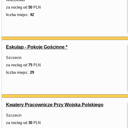
za nocleg od
50
PLN
liczba miejsc:
42
Eskulap - Pokoje Gościnne *
Szczecin
za nocleg od
75
PLN
liczba miejsc:
29
Kwatery Pracownicze Przy Wojska Polskiego
Szczecin
za nocleg od
30
PLN