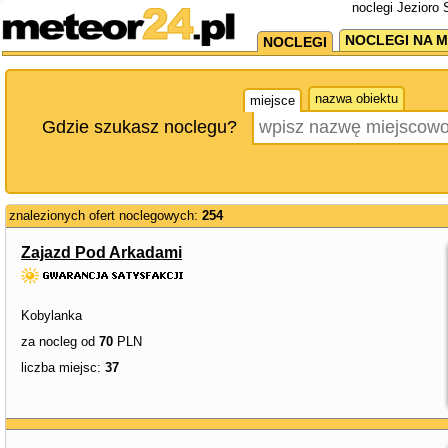
noclegi Jezioro
NOCLEGI NA M
NOCLEGI
nazwa obiektu
miejsce
Gdzie szukasz noclegu?
znalezionych ofert noclegowych:
254
Zajazd Pod Arkadami
Kobylanka
za nocleg od
70
PLN
liczba miejsc:
37