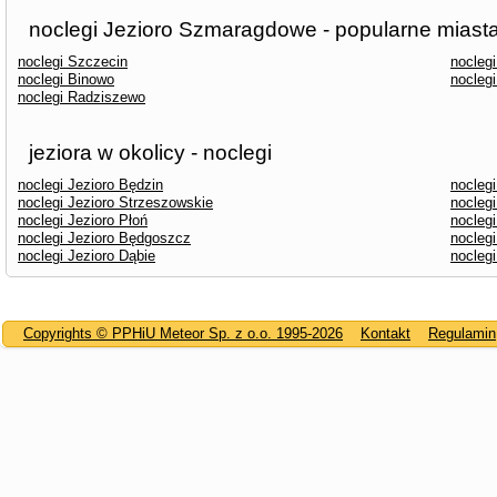
noclegi Jezioro Szmaragdowe - popularne miast
noclegi Szczecin
nocleg
noclegi Binowo
nocleg
noclegi Radziszewo
jeziora w okolicy - noclegi
noclegi Jezioro Będzin
nocleg
noclegi Jezioro Strzeszowskie
nocleg
noclegi Jezioro Płoń
noclegi
noclegi Jezioro Będgoszcz
noclegi
noclegi Jezioro Dąbie
noclegi
Copyrights © PPHiU Meteor Sp. z o.o. 1995-2026
Kontakt
Regulamin