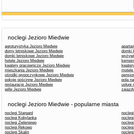
noclegi Jezioro Miedwie
agroturystyka Jezioro Miedwie
aparta
domy letniskowe Jezioro Miedwie
domki 
domki letniskowe Jezioro Miedwie
wyżywi
hotele Jezioro Miedwie
kempin
kwatery pracownicze Jezioro Miedwie
kwater
mieszkania Jezioro Miedwie
motele
ośrodki wypoczynkowe Jezioro Miedwie
pensjo
pokoje gościnne Jezioro Miedwie
pola n
restauracje Jezioro Miedwie
usługi
wille Jezioro Miedwie
zajazd
noclegi Jezioro Miedwie - popularne miasta
noclegi Stargard
nocleg
noclegi Kobylanka
nocleg
noclegi Zieleniewo
nocleg
noclegi Rekowo
nocleg
noclegi Skalin
nocleg