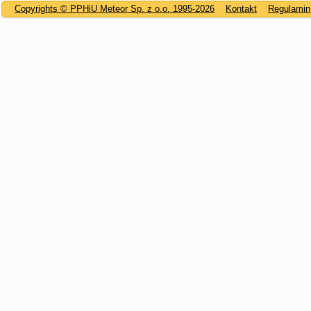
Copyrights © PPHiU Meteor Sp. z o.o. 1995-2026
Kontakt
Regulamin