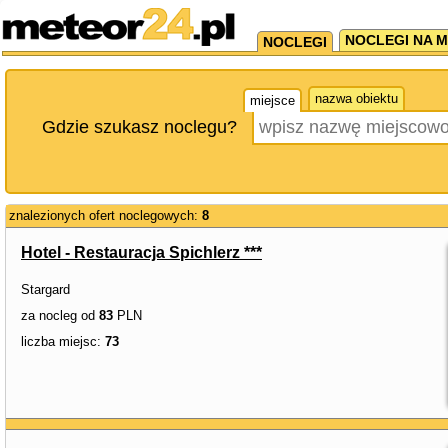
NOCLEGI NA M
NOCLEGI
nazwa obiektu
miejsce
Gdzie szukasz noclegu?
znalezionych ofert noclegowych:
8
Hotel - Restauracja Spichlerz ***
Stargard
za nocleg od
83
PLN
liczba miejsc:
73