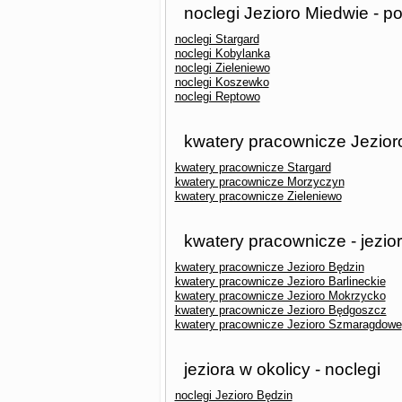
noclegi Jezioro Miedwie - p
noclegi Stargard
noclegi Kobylanka
noclegi Zieleniewo
noclegi Koszewko
noclegi Reptowo
kwatery pracownicze Jezior
kwatery pracownicze Stargard
kwatery pracownicze Morzyczyn
kwatery pracownicze Zieleniewo
kwatery pracownicze - jezio
kwatery pracownicze Jezioro Będzin
kwatery pracownicze Jezioro Barlineckie
kwatery pracownicze Jezioro Mokrzycko
kwatery pracownicze Jezioro Będgoszcz
kwatery pracownicze Jezioro Szmaragdowe
jeziora w okolicy - noclegi
noclegi Jezioro Będzin