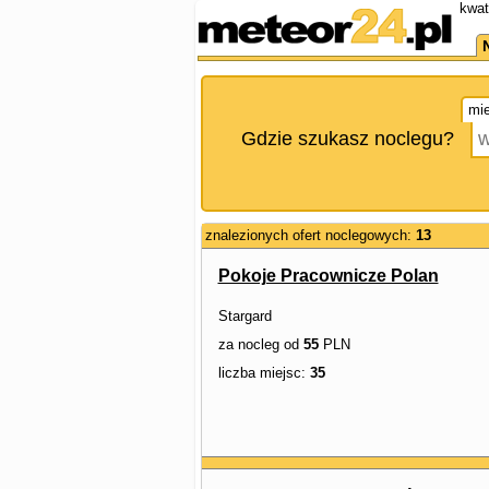
kwat
mie
Gdzie szukasz noclegu?
znalezionych ofert noclegowych:
13
Pokoje Pracownicze Polan
Stargard
za nocleg od
55
PLN
liczba miejsc:
35