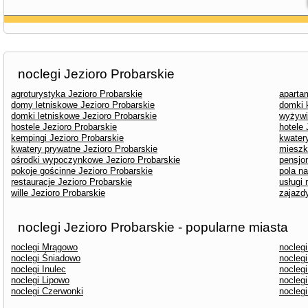
noclegi Jezioro Probarskie
agroturystyka Jezioro Probarskie
aparta
domy letniskowe Jezioro Probarskie
domki 
domki letniskowe Jezioro Probarskie
wyżywi
hostele Jezioro Probarskie
hotele 
kempingi Jezioro Probarskie
kwater
kwatery prywatne Jezioro Probarskie
mieszk
ośrodki wypoczynkowe Jezioro Probarskie
pensjo
pokoje gościnne Jezioro Probarskie
pola n
restauracje Jezioro Probarskie
usługi
wille Jezioro Probarskie
zajazd
noclegi Jezioro Probarskie - popularne miasta
noclegi Mrągowo
nocleg
noclegi Śniadowo
nocleg
noclegi Inulec
nocleg
noclegi Lipowo
noclegi
noclegi Czerwonki
nocleg