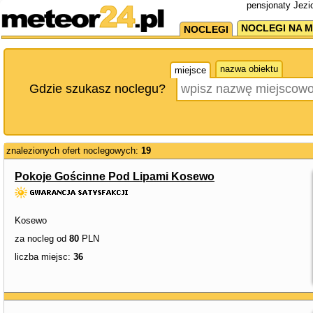
pensjonaty Jezi
NOCLEGI NA M
NOCLEGI
nazwa obiektu
miejsce
Gdzie szukasz noclegu?
znalezionych ofert noclegowych:
19
Pokoje Gościnne Pod Lipami Kosewo
Kosewo
za nocleg od
80
PLN
liczba miejsc:
36