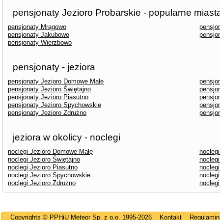
pensjonaty Jezioro Probarskie - popularne miast
pensjonaty Mrągowo
pensjo
pensjonaty Jakubowo
pensjo
pensjonaty Wierzbowo
pensjonaty - jeziora
pensjonaty Jezioro Domowe Małę
pensjo
pensjonaty Jezioro Świętajno
pensjon
pensjonaty Jezioro Piasutno
pensjo
pensjonaty Jezioro Spychowskie
pensjon
pensjonaty Jezioro Zdrużno
pensjo
jeziora w okolicy - noclegi
noclegi Jezioro Domowe Małę
nocleg
noclegi Jezioro Świętajno
noclegi
noclegi Jezioro Piasutno
nocleg
noclegi Jezioro Spychowskie
noclegi
noclegi Jezioro Zdrużno
nocleg
Copyrights © PPHiU Meteor Sp. z o.o. 1995-2026
Kontakt
Regulamin