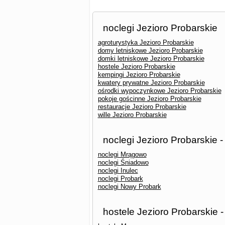
noclegi Jezioro Probarskie
agroturystyka Jezioro Probarskie
domy letniskowe Jezioro Probarskie
domki letniskowe Jezioro Probarskie
hostele Jezioro Probarskie
kempingi Jezioro Probarskie
kwatery prywatne Jezioro Probarskie
ośrodki wypoczynkowe Jezioro Probarskie
pokoje gościnne Jezioro Probarskie
restauracje Jezioro Probarskie
wille Jezioro Probarskie
noclegi Jezioro Probarskie 
noclegi Mrągowo
noclegi Śniadowo
noclegi Inulec
noclegi Probark
noclegi Nowy Probark
hostele Jezioro Probarskie 