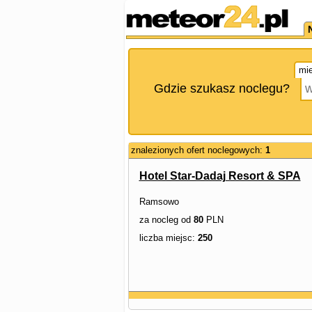
mie
Gdzie szukasz noclegu?
znalezionych ofert noclegowych:
1
Hotel Star-Dadaj Resort & SPA
Ramsowo
za nocleg od
80
PLN
liczba miejsc:
250