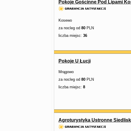
Pokoje Gościnne Pod Lipami K
Kosewo
za nocleg od
80
PLN
liczba miejsc:
36
Pokoje U Łucji
Mrągowo
za nocleg od
80
PLN
liczba miejsc:
8
Agroturystyka Ustronne Siedlis