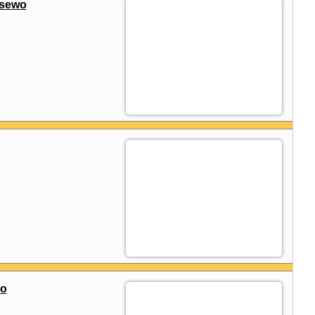
osewo
ko