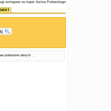
sługi noclegowe na mapie Jeziora Probarskiego
BIEKT
aj
rwa pobieranie danych ...