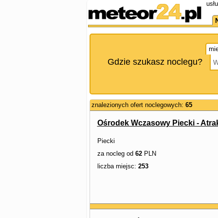
usłu
mie
Gdzie szukasz noclegu?
znalezionych ofert noclegowych:
65
Ośrodek Wczasowy Piecki - Atrak
Piecki
za nocleg od
62
PLN
liczba miejsc:
253