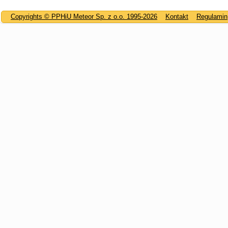
Copyrights © PPHiU Meteor Sp. z o.o. 1995-2026
Kontakt
Regulamin