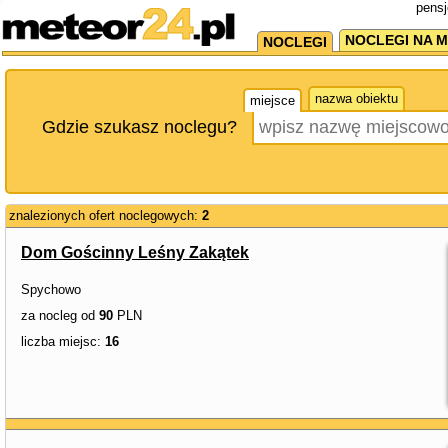
pensj
NOCLEGI NA M
NOCLEGI
nazwa obiektu
miejsce
Gdzie szukasz noclegu?
znalezionych ofert noclegowych:
2
Dom Gościnny Leśny Zakątek
Spychowo
za nocleg od
90
PLN
liczba miejsc:
16