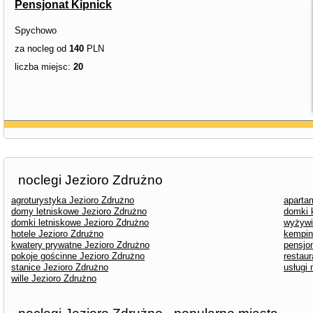
Pensjonat Kipnick
Spychowo
za nocleg od
140
PLN
liczba miejsc:
20
noclegi Jezioro Zdrużno
agroturystyka Jezioro Zdrużno
aparta
domy letniskowe Jezioro Zdrużno
domki 
domki letniskowe Jezioro Zdrużno
wyżywi
hotele Jezioro Zdrużno
kempin
kwatery prywatne Jezioro Zdrużno
pensjo
pokoje gościnne Jezioro Zdrużno
restaur
stanice Jezioro Zdrużno
usługi
wille Jezioro Zdrużno