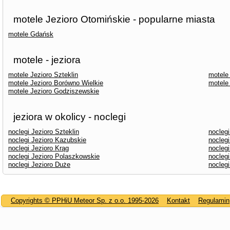
motele Jezioro Otomińskie - popularne miasta
motele Gdańsk
motele - jeziora
motele Jezioro Szteklin
motele
motele Jezioro Borówno Wielkie
motele
motele Jezioro Godziszewskie
jeziora w okolicy - noclegi
noclegi Jezioro Szteklin
nocleg
noclegi Jezioro Kazubskie
nocleg
noclegi Jezioro Krąg
noclegi
noclegi Jezioro Polaszkowskie
noclegi
noclegi Jezioro Duże
noclegi
Copyrights © PPHiU Meteor Sp. z o.o. 1995-2026
Kontakt
Regulamin