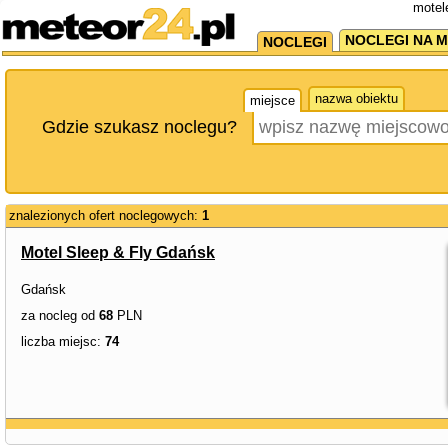
motel
NOCLEGI NA M
NOCLEGI
nazwa obiektu
miejsce
Gdzie szukasz noclegu?
znalezionych ofert noclegowych:
1
Motel Sleep & Fly Gdańsk
Gdańsk
za nocleg od
68
PLN
liczba miejsc:
74