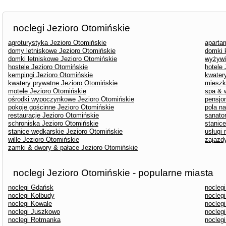
noclegi Jezioro Otomińskie
agroturystyka Jezioro Otomińskie
aparta
domy letniskowe Jezioro Otomińskie
domki 
domki letniskowe Jezioro Otomińskie
wyżywi
hostele Jezioro Otomińskie
hotele
kempingi Jezioro Otomińskie
kwater
kwatery prywatne Jezioro Otomińskie
mieszk
motele Jezioro Otomińskie
spa & 
ośrodki wypoczynkowe Jezioro Otomińskie
pensjo
pokoje gościnne Jezioro Otomińskie
pola n
restauracje Jezioro Otomińskie
sanato
schroniska Jezioro Otomińskie
stanic
stanice wędkarskie Jezioro Otomińskie
usługi
wille Jezioro Otomińskie
zajazd
zamki & dwory & pałace Jezioro Otomińskie
noclegi Jezioro Otomińskie - popularne miasta
noclegi Gdańsk
nocleg
noclegi Kolbudy
nocleg
noclegi Kowale
nocleg
noclegi Juszkowo
noclegi
noclegi Rotmanka
nocleg