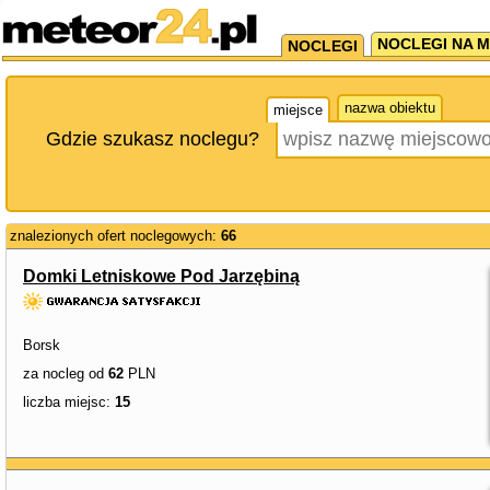
NOCLEGI NA M
NOCLEGI
nazwa obiektu
miejsce
Gdzie szukasz noclegu?
znalezionych ofert noclegowych:
66
Domki Letniskowe Pod Jarzębiną
Borsk
za nocleg od
62
PLN
liczba miejsc:
15