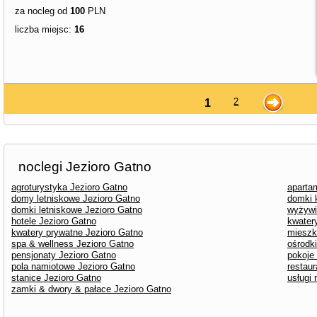
za nocleg od
100
PLN
liczba miejsc:
16
2
1
noclegi Jezioro Gatno
agroturystyka Jezioro Gatno
aparta
domy letniskowe Jezioro Gatno
domki 
domki letniskowe Jezioro Gatno
wyżywi
hotele Jezioro Gatno
kwater
kwatery prywatne Jezioro Gatno
mieszk
spa & wellness Jezioro Gatno
ośrodk
pensjonaty Jezioro Gatno
pokoje
pola namiotowe Jezioro Gatno
restaur
stanice Jezioro Gatno
usługi
zamki & dwory & pałace Jezioro Gatno