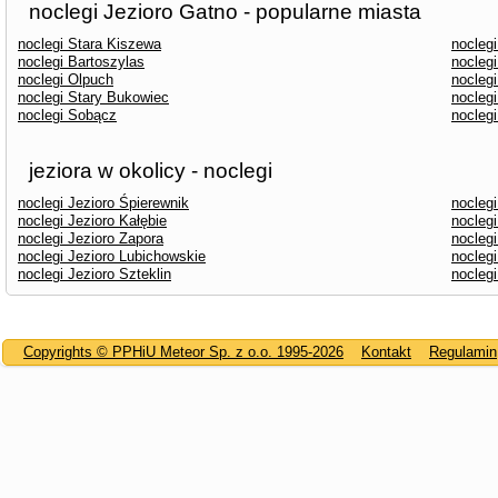
noclegi Jezioro Gatno - popularne miasta
noclegi Stara Kiszewa
nocleg
noclegi Bartoszylas
noclegi
noclegi Olpuch
nocleg
noclegi Stary Bukowiec
nocleg
noclegi Sobącz
nocleg
jeziora w okolicy - noclegi
noclegi Jezioro Śpierewnik
noclegi
noclegi Jezioro Kałębie
noclegi
noclegi Jezioro Zapora
noclegi
noclegi Jezioro Lubichowskie
nocleg
noclegi Jezioro Szteklin
noclegi
Copyrights © PPHiU Meteor Sp. z o.o. 1995-2026
Kontakt
Regulamin