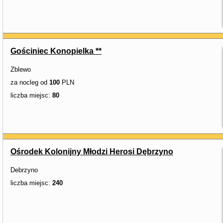
Gościniec Konopielka **
Zblewo
za nocleg od
100
PLN
liczba miejsc:
80
Ośrodek Kolonijny Młodzi Herosi Dębrzyno
Debrzyno
liczba miejsc:
240