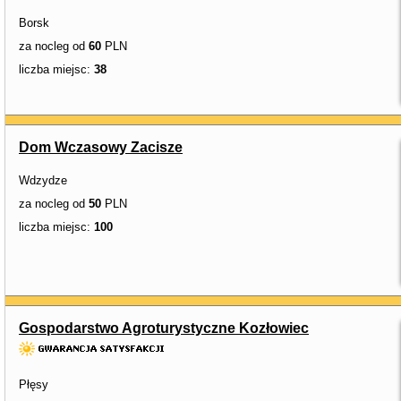
Borsk
za nocleg od
60
PLN
liczba miejsc:
38
Dom Wczasowy Zacisze
Wdzydze
za nocleg od
50
PLN
liczba miejsc:
100
Gospodarstwo Agroturystyczne Kozłowiec
Płęsy