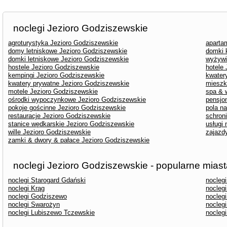
noclegi Jezioro Godziszewskie
agroturystyka Jezioro Godziszewskie
aparta
domy letniskowe Jezioro Godziszewskie
domki 
domki letniskowe Jezioro Godziszewskie
wyżywi
hostele Jezioro Godziszewskie
hotele
kempingi Jezioro Godziszewskie
kwater
kwatery prywatne Jezioro Godziszewskie
mieszk
motele Jezioro Godziszewskie
spa & 
ośrodki wypoczynkowe Jezioro Godziszewskie
pensjo
pokoje gościnne Jezioro Godziszewskie
pola n
restauracje Jezioro Godziszewskie
schron
stanice wędkarskie Jezioro Godziszewskie
usługi
wille Jezioro Godziszewskie
zajazd
zamki & dwory & pałace Jezioro Godziszewskie
noclegi Jezioro Godziszewskie - popularne mias
noclegi Starogard Gdański
nocleg
noclegi Krąg
nocleg
noclegi Godziszewo
nocleg
noclegi Swarożyn
noclegi
noclegi Lubiszewo Tczewskie
nocleg