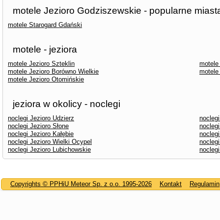
motele Jezioro Godziszewskie - popularne miast
motele Starogard Gdański
motele - jeziora
motele Jezioro Szteklin
motele
motele Jezioro Borówno Wielkie
motele
motele Jezioro Otomińskie
jeziora w okolicy - noclegi
noclegi Jezioro Udzierz
nocleg
noclegi Jezioro Słone
noclegi
noclegi Jezioro Kałębie
nocleg
noclegi Jezioro Wielki Ocypel
noclegi
noclegi Jezioro Lubichowskie
noclegi
Copyrights © PPHiU Meteor Sp. z o.o. 1995-2026
Kontakt
Regulamin