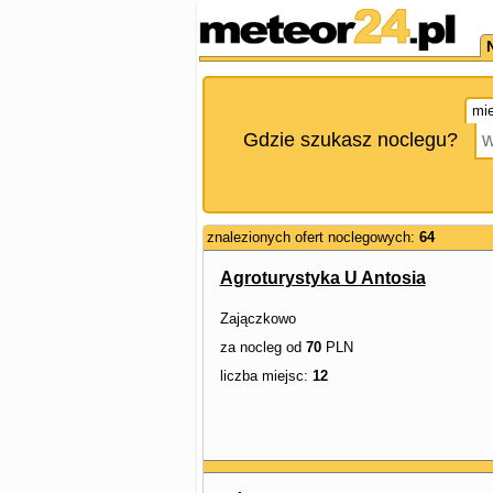
mie
Gdzie szukasz noclegu?
znalezionych ofert noclegowych:
64
Agroturystyka U Antosia
Zajączkowo
za nocleg od
70
PLN
liczba miejsc:
12