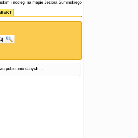
ńskim i noclegi na mapie Jeziora Sumińskiego
BIEKT
aj
rwa pobieranie danych ...