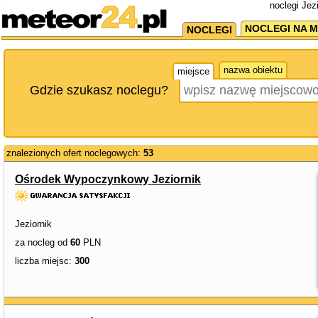
noclegi Jez
NOCLEGI NA M
NOCLEGI
nazwa obiektu
miejsce
Gdzie szukasz noclegu?
znalezionych ofert noclegowych:
53
Ośrodek Wypoczynkowy Jeziornik
Jeziornik
za nocleg od
60
PLN
liczba miejsc:
300