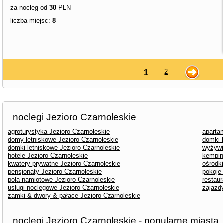
za nocleg od
30
PLN
liczba miejsc:
8
2
1
noclegi Jezioro Czarnoleskie
agroturystyka Jezioro Czarnoleskie
aparta
domy letniskowe Jezioro Czarnoleskie
domki 
domki letniskowe Jezioro Czarnoleskie
wyżywi
hotele Jezioro Czarnoleskie
kempin
kwatery prywatne Jezioro Czarnoleskie
ośrodk
pensjonaty Jezioro Czarnoleskie
pokoje
pola namiotowe Jezioro Czarnoleskie
restaur
usługi noclegowe Jezioro Czarnoleskie
zajazd
zamki & dwory & pałace Jezioro Czarnoleskie
noclegi Jezioro Czarnoleskie - popularne miasta