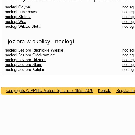
noclegi Ocypel
nocleg
noclegi Lubichowo
noclegi
noclegi Skórcz
nocleg
noclegi Wda
nocleg
noclegi Wilcze Błota
nocleg
jeziora w okolicy - noclegi
noclegi Jezioro Rudnickie Wielkie
noclegi
noclegi Jezioro Gródkowskie
noclegi
noclegi Jezioro Udzierz
nocleg
noclegi Jezioro Słone
noclegi
noclegi Jezioro Kałębie
nocleg
Copyrights © PPHiU Meteor Sp. z o.o. 1995-2026
Kontakt
Regulamin