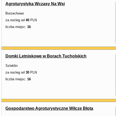
Agroturystyka Wczasy Na Wsi
Borzechowo
za nocleg od
40
PLN
liczba miejsc:
16
Domki Letniskowe w Borach Tucholskich
Szteklin
za nocleg od
30
PLN
liczba miejsc:
16
Gospodarstwo Agroturystyczne Wilcze Błota