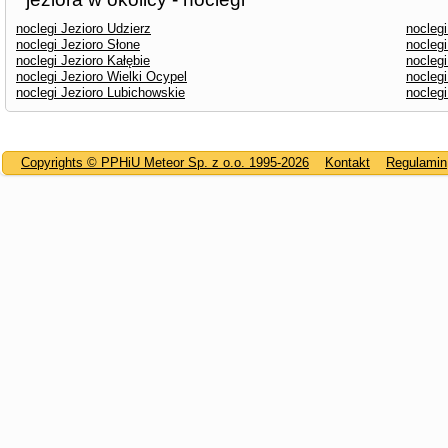
noclegi Jezioro Udzierz
nocleg
noclegi Jezioro Słone
noclegi
noclegi Jezioro Kałębie
nocleg
noclegi Jezioro Wielki Ocypel
noclegi
noclegi Jezioro Lubichowskie
noclegi
Copyrights © PPHiU Meteor Sp. z o.o. 1995-2026
Kontakt
Regulamin