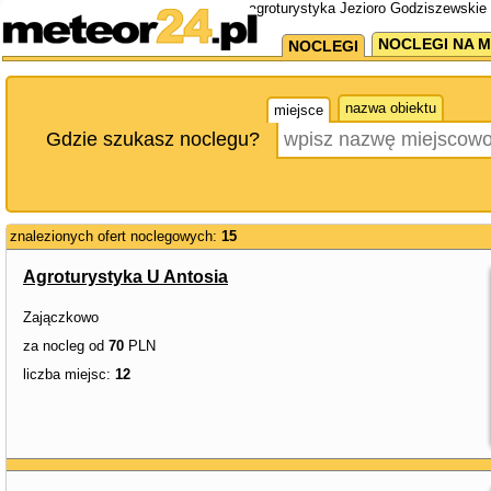
agroturystyka Jezioro Godziszewskie 
NOCLEGI NA M
NOCLEGI
nazwa obiektu
miejsce
Gdzie szukasz noclegu?
znalezionych ofert noclegowych:
15
Agroturystyka U Antosia
Zajączkowo
za nocleg od
70
PLN
liczba miejsc:
12