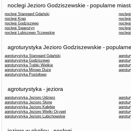
noclegi Jezioro Godziszewskie - popularne mias
noclegi Starogard Gdański
nocleg
noclegi Krąg
nocleg
noclegi Godziszewo
nocleg
noclegi Swarożyn
noclegi
noclegi Lubiszewo Tczewskie
nocleg
agroturystyka Jezioro Godziszewskie - popularn
agroturystyka Starogard Gdański
agrotu
agroturystyka Godziszewo
agrotu
agroturystyka Trąbki Wielkie
agrotu
agroturystyka Mirowo Duże
agrotu
agroturystyka Postołowo
agroturystyka - jeziora
agroturystyka Jezioro Udzierz
agrotu
agroturystyka Jezioro Słone
agrotur
agroturystyka Jezioro Kałębie
agrotu
agroturystyka Jezioro Wielki Ocypel
agrotur
agroturystyka Jezioro Lubichowskie
agrotur
jeziora w okolicy - noclegi