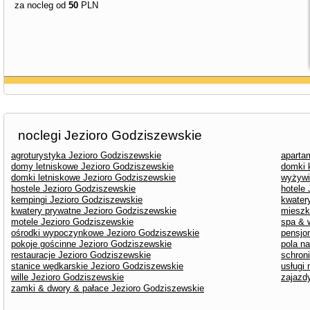
za nocleg od
50
PLN
noclegi Jezioro Godziszewskie
agroturystyka Jezioro Godziszewskie
aparta
domy letniskowe Jezioro Godziszewskie
domki 
domki letniskowe Jezioro Godziszewskie
wyżywi
hostele Jezioro Godziszewskie
hotele
kempingi Jezioro Godziszewskie
kwater
kwatery prywatne Jezioro Godziszewskie
mieszk
motele Jezioro Godziszewskie
spa & 
ośrodki wypoczynkowe Jezioro Godziszewskie
pensjo
pokoje gościnne Jezioro Godziszewskie
pola n
restauracje Jezioro Godziszewskie
schron
stanice wędkarskie Jezioro Godziszewskie
usługi
wille Jezioro Godziszewskie
zajazd
zamki & dwory & pałace Jezioro Godziszewskie