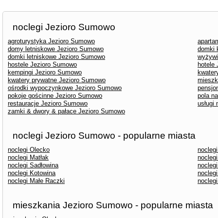
noclegi Jezioro Sumowo
agroturystyka Jezioro Sumowo
aparta
domy letniskowe Jezioro Sumowo
domki 
domki letniskowe Jezioro Sumowo
wyżywi
hostele Jezioro Sumowo
hotele
kempingi Jezioro Sumowo
kwater
kwatery prywatne Jezioro Sumowo
mieszk
ośrodki wypoczynkowe Jezioro Sumowo
pensjo
pokoje gościnne Jezioro Sumowo
pola n
restauracje Jezioro Sumowo
usługi
zamki & dwory & pałace Jezioro Sumowo
noclegi Jezioro Sumowo - popularne miasta
noclegi Olecko
nocleg
noclegi Matłak
nocleg
noclegi Sadłowina
noclegi
noclegi Kotowina
nocleg
noclegi Małe Raczki
nocleg
mieszkania Jezioro Sumowo - popularne miasta