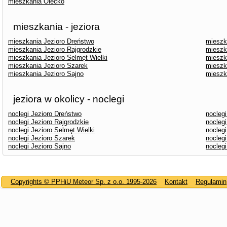
mieszkania Olecko
mieszkania - jeziora
mieszkania Jezioro Dreństwo
mieszk
mieszkania Jezioro Rajgrodzkie
mieszk
mieszkania Jezioro Selmęt Wielki
mieszk
mieszkania Jezioro Szarek
mieszk
mieszkania Jezioro Sajno
mieszk
jeziora w okolicy - noclegi
noclegi Jezioro Dreństwo
nocleg
noclegi Jezioro Rajgrodzkie
noclegi
noclegi Jezioro Selmęt Wielki
noclegi
noclegi Jezioro Szarek
noclegi
noclegi Jezioro Sajno
nocleg
Copyrights © PPHiU Meteor Sp. z o.o. 1995-2026
Kontakt
Regulamin