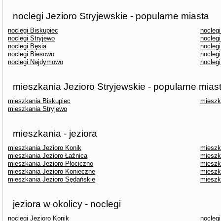
noclegi Jezioro Stryjewskie - popularne miasta
noclegi Biskupiec
noclegi
noclegi Stryjewo
nocleg
noclegi Bęsia
nocleg
noclegi Biesowo
nocleg
noclegi Najdymowo
noclegi
mieszkania Jezioro Stryjewskie - popularne mias
mieszkania Biskupiec
mieszk
mieszkania Stryjewo
mieszkania - jeziora
mieszkania Jezioro Konik
mieszk
mieszkania Jezioro Łaźnica
mieszk
mieszkania Jezioro Płociczno
mieszk
mieszkania Jezioro Konieczne
mieszk
mieszkania Jezioro Sędańskie
mieszk
jeziora w okolicy - noclegi
noclegi Jezioro Konik
nocleg