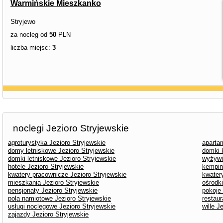
Warmińskie Mieszkanko
Stryjewo
za nocleg od
50
PLN
liczba miejsc:
3
noclegi Jezioro Stryjewskie
agroturystyka Jezioro Stryjewskie
aparta
domy letniskowe Jezioro Stryjewskie
domki 
domki letniskowe Jezioro Stryjewskie
wyżywi
hotele Jezioro Stryjewskie
kempin
kwatery pracownicze Jezioro Stryjewskie
kwater
mieszkania Jezioro Stryjewskie
ośrodk
pensjonaty Jezioro Stryjewskie
pokoje
pola namiotowe Jezioro Stryjewskie
restaur
usługi noclegowe Jezioro Stryjewskie
wille J
zajazdy Jezioro Stryjewskie