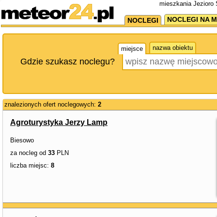
mieszkania Jezioro 
NOCLEGI NA M
NOCLEGI
nazwa obiektu
miejsce
Gdzie szukasz noclegu?
znalezionych ofert noclegowych:
2
Agroturystyka Jerzy Lamp
Biesowo
za nocleg od
33
PLN
liczba miejsc:
8