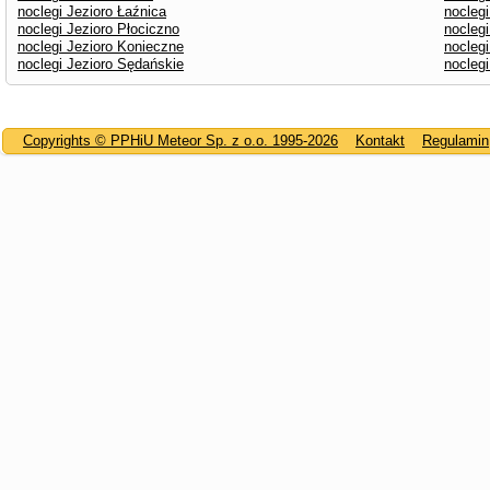
noclegi Jezioro Łaźnica
nocleg
noclegi Jezioro Płociczno
noclegi
noclegi Jezioro Konieczne
noclegi
noclegi Jezioro Sędańskie
nocleg
Copyrights © PPHiU Meteor Sp. z o.o. 1995-2026
Kontakt
Regulamin